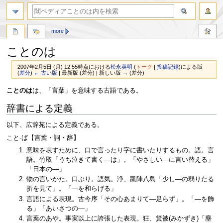
more
ことのは
2007年2月5日 (月) 12:55時点における
松永英明
(
トーク
|
投稿記録
)
による版
(
差分
)
← 古い版
| 最新版 (差分) | 新しい版 → (差分)
ナ
検
ことのは
は、「言葉」を意味する古語である。
ビ
索
辞書による定義
ゲ
に
ー
移
以下、広辞苑による定義である。
シ
動
ョ
こと‐ば【言葉・詞・辞】
ン
意味を表すために、口で言ったり字に書いたりするもの。語。言
に
語。竹取「うち泣きて書く―は」。「やさしい―に言い替える」
移
「日本の―」
動
物の言いかた。口ぶり。語気。浄、凱陣八島「少し―の弱りたる
折を見て」。「―を和らげる」
言語による表現。古今序「その心あまりて―足らず」。「―を飾
る」「あいさつの―」
言葉のあや。事実以上に誇張した表現。狂、箕被(みかずき)「塵