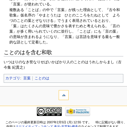
「言葉」が使われている。
複数ある「ことば」の中で「言葉」が残った理由として、『古今和
歌集』仮名序の「やまとうたは ひとのこころをたねとして よろ
づのことの葉とぞなりける」でうまく表現されているとおり、
「葉」はたくさんの意味で豊かさを表すためと考えられる。「言の
葉」が多く用いられていくのに並行し、「ことば」にも「言の葉」
の意味が含まれるようになり、「言葉」は言語を意味する最も一般
的な語として定着した。
ことのはを含む和歌
いつはりのなき世なりせばいかばかり人のことのはうれしからまし（古
今集 紀貫之）
カテゴリ
:
言葉
ことのは
このページの最終更新日時は 2007年2月5日 (月) 12:55 です。
特に記載がない限り、
内容は
クリエイティブ・コモンズ 表示-非営利-継承
のライセンスで利用できます。