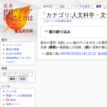
カテゴリ
議論
ソースを表示
履歴
「カテゴリ:人文科学・
このページの記録を表示
ナ
検
版の絞り込み
ビ
索
ゲ
に
案内
ー
移
差分の選択: 比較したい版のラジオボタンを選択
メインページ
シ
動
凡例:
(最新)
＝最新版との比較、
(前)
＝直前の版
最近の更新
ョ
最新
前
2007年2月15日 (木) 11:12
‎
松永
おまかせ表示
ン
MediaWikiについての
に
ヘルプ
移
動
検索
ツール
リンク元
関連ページの更新状況
Atom
特別ページ