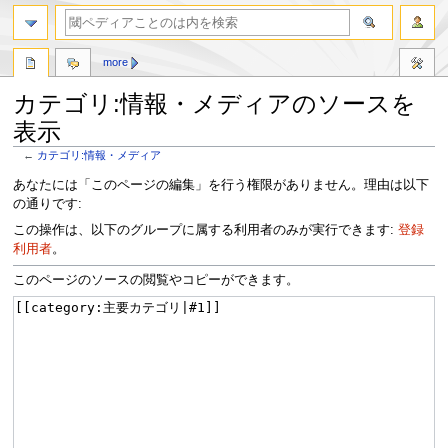
more
カテゴリ:情報・メディアのソースを
表示
←
カテゴリ:情報・メディア
ナ
検
あなたには「このページの編集」を行う権限がありません。理由は以下
ビ
索
の通りです:
ゲ
に
この操作は、以下のグループに属する利用者のみが実行できます:
登録
ー
移
利用者
。
シ
動
ョ
このページのソースの閲覧やコピーができます。
ン
に
移
動