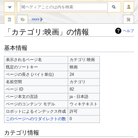
more
「カテゴリ:映画」の情報
ヘルプ
ナ
検
基本情報
ビ
索
ゲ
に
表示されるページ名
カテゴリ:映画
ー
移
既定のソートキー
映画
シ
動
ョ
ページの長さ (バイト単位)
24
ン
名前空間
カテゴリ
に
ページ ID
82
移
ページ本文の言語
ja - 日本語
動
ページのコンテンツ モデル
ウィキテキスト
ロボットによるインデックス作成
許可
このページへのリダイレクトの数
0
カテゴリ情報