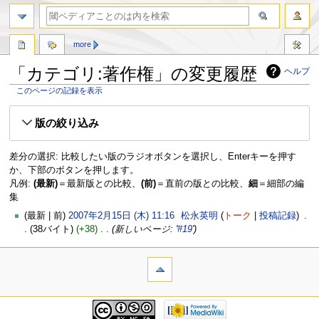
more
「カテゴリ:著作権」の変更履歴
ヘルプ
このページの記録を表示
ナ
検
版の絞り込み
ビ
索
ゲ
に
ー
移
差分の選択: 比較したい版のラジオボタンを選択し、Enterキーを押す
シ
動
か、下部のボタンを押します。
ョ
凡例:
(最新)
＝最新版との比較、
(前)
＝直前の版との比較、
細
＝細部の編
ン
集
に
最新
前
2007年2月15日 (木) 11:16
‎
松永英明
トーク
投稿記録
‎
移
38バイト
+38
‎
新しいページ: '
#19
'
動