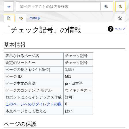
more
「チェック記号」の情報
ヘルプ
ナ
検
基本情報
ビ
索
ゲ
に
表示されるページ名
チェック記号
ー
移
既定のソートキー
チェック記号
シ
動
ョ
ページの長さ (バイト単位)
1,987
ン
ページ ID
581
に
ページ本文の言語
ja - 日本語
移
ページのコンテンツ モデル
ウィキテキスト
動
ロボットによるインデックス作成
許可
このページへのリダイレクトの数
0
本文ページとして数える
はい
ページの保護