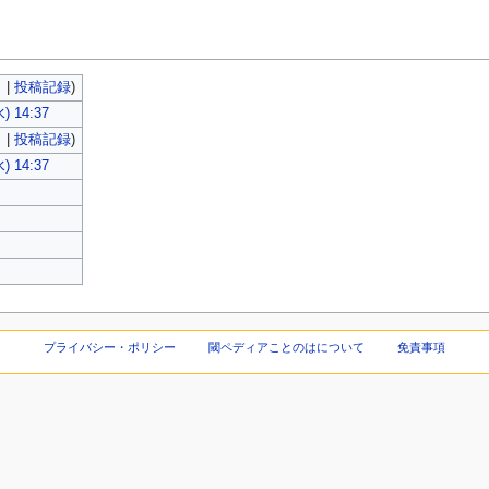
ク
|
投稿記録
)
 14:37
ク
|
投稿記録
)
 14:37
プライバシー・ポリシー
閾ペディアことのはについて
免責事項