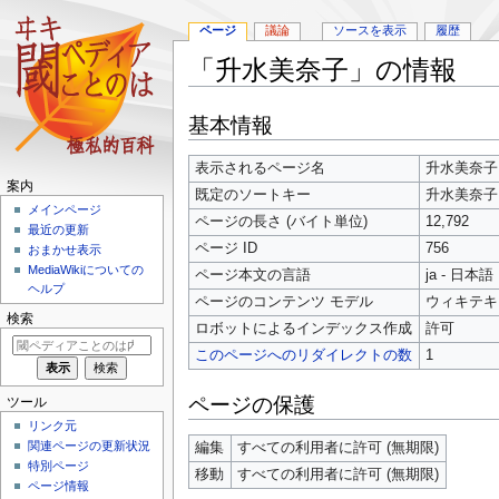
ページ
議論
ソースを表示
履歴
「升水美奈子」の情報
ナ
検
基本情報
ビ
索
ゲ
に
表示されるページ名
升水美奈子
ー
移
案内
既定のソートキー
升水美奈子
シ
動
メインページ
ョ
ページの長さ (バイト単位)
12,792
最近の更新
ン
ページ ID
756
おまかせ表示
に
MediaWikiについての
ページ本文の言語
ja - 日本語
移
ヘルプ
ページのコンテンツ モデル
ウィキテキ
動
検索
ロボットによるインデックス作成
許可
このページへのリダイレクトの数
1
ページの保護
ツール
リンク元
関連ページの更新状況
編集
すべての利用者に許可 (無期限)
特別ページ
移動
すべての利用者に許可 (無期限)
ページ情報