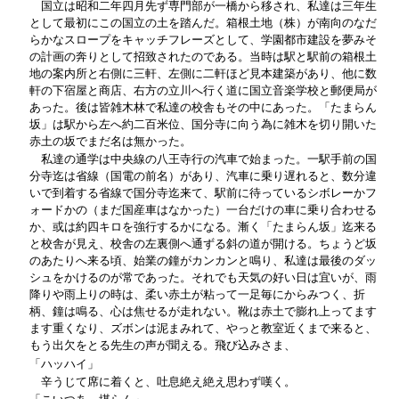
国立は昭和二年四月先ず専門部が一橋から移され、私達は三年生
として最初にこの国立の土を踏んだ。箱根土地（株）が南向のなだ
らかなスロープをキャッチフレーズとして、学園都市建設を夢みそ
の計画の奔りとして招致されたのである。当時は駅と駅前の箱根土
地の案内所と右側に三軒、左側に二軒ほど見本建築があり、他に数
軒の下宿屋と商店、右方の立川へ行く道に国立音楽学校と郵便局が
あった。後は皆雑木林で私達の校舎もその中にあった。「たまらん
坂」は駅から左へ約二百米位、国分寺に向う為に雑木を切り開いた
赤土の坂でまだ名は無かった。
私達の通学は中央線の八王寺行の汽車で始まった。一駅手前の国
分寺迄は省線（国電の前名）があり、汽車に乗り遅れると、数分違
いで到着する省線で国分寺迄来て、駅前に待っているシボレーかフ
ォードかの（まだ国産車はなかった）一台だけの車に乗り合わせる
か、或は約四キロを強行するかになる。漸く「たまらん坂」迄来る
と校舎が見え、校舎の左裏側へ通ずる斜の道が開ける。ちょうど坂
のあたりへ来る頃、始業の鐘がカンカンと鳴り、私達は最後のダッ
シュをかけるのが常であった。それでも天気の好い日は宜いが、雨
降りや雨上りの時は、柔い赤土が粘って一足毎にからみつく、折
柄、鐘は鳴る、心は焦せるが走れない。靴は赤土で膨れ上ってます
ます重くなり、ズボンは泥まみれて、やっと教室近くまで来ると、
もう出欠をとる先生の声が聞える。飛び込みさま、
「ハッハイ」
辛うじて席に着くと、吐息絶え絶え思わず嘆く。