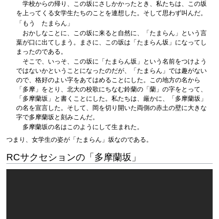
学校からの帰り、この坂にさしかかったとき、私たちは、この坂
を上ってくる女学生たちのことを連想した。そして思わず叫んだ。
「もう たまらん」
おかしなことに、この坂に来ると自然に、「たまらん」という言
葉が口に出てしまう。まさに、この坂は「たまらん坂」になってし
まったのである。
そこで、いっそ、この坂に「たまらん坂」という名前をつけよう
ではないかということになったのだが、「たまらん」では趣がない
ので、格好のよい字をあてはめることにした。この地方の名から
「多摩」をとり、北大の校歌にちなむ鈴蘭の「蘭」の字をとって、
「多摩蘭坂」と書くことにした。私たちは、厳かに、「多摩蘭坂」
の名を宣言した。そして、岡を切り開いた両側の赤土の壁に大きな
字で多摩蘭坂と刻みこんだ。
多摩蘭坂の名はこのようにして生まれた。
つまり、女学生の姿が「たまらん」坂なのである。
RCサクセションの「多摩蘭坂」