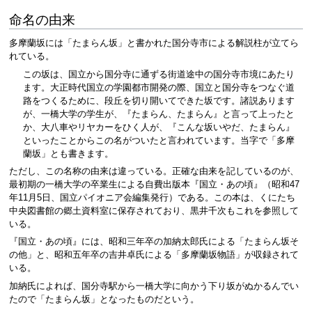
命名の由来
多摩蘭坂には「たまらん坂」と書かれた国分寺市による解説柱が立てら
れている。
この坂は、国立から国分寺に通ずる街道途中の国分寺市境にあたり
ます。大正時代国立の学園都市開発の際、国立と国分寺をつなぐ道
路をつくるために、段丘を切り開いてできた坂です。諸説あります
が、一橋大学の学生が、『たまらん、たまらん』と言って上ったと
か、大八車やリヤカーをひく人が、『こんな坂いやだ、たまらん』
といったことからこの名がついたと言われています。当字で「多摩
蘭坂」とも書きます。
ただし、この名称の由来は違っている。正確な由来を記しているのが、
最初期の一橋大学の卒業生による自費出版本『国立・あの頃』（昭和47
年11月5日、国立パイオニア会編集発行）である。この本は、くにたち
中央図書館の郷土資料室に保存されており、黒井千次もこれを参照して
いる。
『国立・あの頃』には、昭和三年卒の加納太郎氏による「たまらん坂そ
の他」と、昭和五年卒の吉井卓氏による「多摩蘭坂物語」が収録されて
いる。
加納氏によれば、国分寺駅から一橋大学に向かう下り坂がぬかるんでい
たので「たまらん坂」となったものだという。