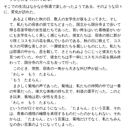
そこでの生活はなかなか快適で楽しかったようである。そのような日々
に、変化が訪れた。
あるよく晴れた秋の日、数人の女学生が坂を上ってきた。そし
て、私たちの宿舎の前で立ちどまった。国立から国分寺まで歩いて
帰る音楽学校の女生徒たちであった。長い袴をはいた着物姿がいか
にも女学生らしく美しく感じられた。彼女たちは、宿舎の前に群が
り咲くコスモスの花を摘んでいるのである。秋の日に映えて、コス
モスの可憐な美しさが、一層彼女たちを麗しいものにした。私たち
は部屋の中から、息を殺して、さとられぬようにじっと彼女たちを
見つめていた。やがて、彼女たちは手一杯にコスモスの花を摘み終
わって、国分寺の方へ立ち去って行った。
このとき、突然、宿舎の一角から大きな叫び声が起った。
「わしゃ もう たまらん」
「もう たまらん」
まさしく菊地の声であった。菊地は、私たちの仲間の中では一番
の年輩だった。偉大な体格の持ち主で、剣道の選手だった。このと
き以来、菊地は若い女性を見ると、
「わしゃ もう たまらん」
というのが口ぐせのようになった。「たまらん」という言葉、それ
は、青春の感情の極限を表現するものだったのかもしれない。それ
からは、「たまらん」という言葉は、菊地だけでなく、私たちみん
なの合い言葉のようになってしまった。