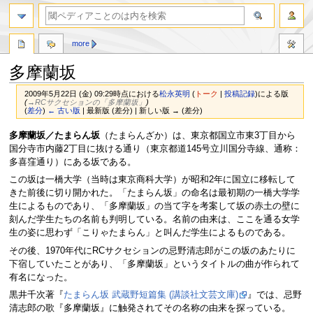
more
多摩蘭坂
2009年5月22日 (金) 09:29時点における
松永英明
(
トーク
|
投稿記録
)
による版
(
→‎RCサクセションの「多摩蘭坂」
)
(
差分
)
← 古い版
| 最新版 (差分) | 新しい版 → (差分)
ナ
検
多摩蘭坂／たまらん坂
（たまらんざか）は、東京都国立市東3丁目から
ビ
索
国分寺市内藤2丁目に抜ける通り（東京都道145号立川国分寺線、通称：
ゲ
に
多喜窪通り）にある坂である。
ー
移
この坂は一橋大学（当時は東京商科大学）が昭和2年に国立に移転して
シ
動
きた前後に切り開かれた。「たまらん坂」の命名は最初期の一橋大学学
ョ
生によるものであり、「多摩蘭坂」の当て字を考案して坂の赤土の壁に
ン
刻んだ学生たちの名前も判明している。名前の由来は、ここを通る女学
に
生の姿に思わず「こりゃたまらん」と叫んだ学生によるものである。
移
その後、1970年代にRCサクセションの忌野清志郎がこの坂のあたりに
動
下宿していたことがあり、「多摩蘭坂」というタイトルの曲が作られて
有名になった。
黒井千次著『
たまらん坂 武蔵野短篇集 (講談社文芸文庫)
』では、忌野
清志郎の歌『多摩蘭坂』に触発されてその名称の由来を探っている。