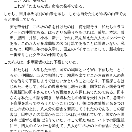
「こいつあ、堪らん」
これが「たまらん坂」命名の発祥である。
しかし、吉井卓氏は別の由来を示し、しかも自分たちが命名の由来であ
ると主張している。
実を申せば、この坂の名を付けたのは、何を隠そう、私たちクラス
メートの仲間である。はっきり名乗りをあげれば、菊地、本沢、藤
田、恩田、井熊、小林、新井、それに私を加えた八人のメンバーで
ある。この八人が多摩蘭坂の名つけ親であることに間違いない。私
たちは、昭和二年の春入学し、国立のパイオニアとして、新校舎に
一番乗りしたクラスの仲間である。
この八人は、多摩蘭坂の上に下宿していた。
私たちは、入学した当初、国立の鳩屋という寮に下宿した、とこ
ろが、仲間四、五人で相談して、鳩屋を出てどこかお百姓さんの家
でも借りて下宿しようではないかということになり、下宿探しをは
じめた。そして、付近の農家を探し廻った末、国立に近い国分寺村
内藤新田の田中さんというお百姓さんを探しあてたのである。田中
さんは私たちの話を聞き、早速私たちの希望を受け入れて、急造の
下宿屋を造ってやろうということになり、後に多摩蘭坂と名をつけ
たこの坂の上に、八人分の宿舎を新築してくれたのである。この宿
舎は、田中さんの母屋から二〇〇米ばかり離れていて、国立から国
分寺に通ずる道路に沿うていた。そこで私たちは、ハトヤの脱退組
に三、四人のメンバーを加えて、八人がこの坂の上の宿舎にたむろ
すことになったのである。