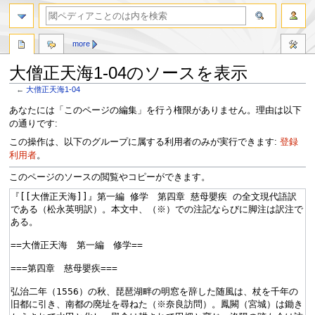
more
大僧正天海1-04のソースを表示
←
大僧正天海1-04
ナ
検
あなたには「このページの編集」を行う権限がありません。理由は以下
ビ
索
の通りです:
ゲ
に
この操作は、以下のグループに属する利用者のみが実行できます:
登録
ー
移
利用者
。
シ
動
ョ
このページのソースの閲覧やコピーができます。
ン
に
移
動