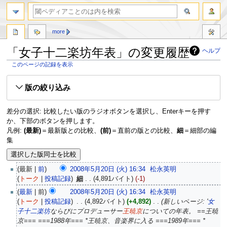
more
「女子十二楽坊年表」の変更履歴
ヘルプ
このページの記録を表示
ナ
検
版の絞り込み
ビ
索
ゲ
に
ー
移
差分の選択: 比較したい版のラジオボタンを選択し、Enterキーを押す
シ
動
か、下部のボタンを押します。
ョ
凡例:
(最新)
＝最新版との比較、
(前)
＝直前の版との比較、
細
＝細部の編
ン
集
に
移
動
最新
前
2008年5月20日 (火) 16:34
‎
松永英明
トーク
投稿記録
‎
細
4,891バイト
-1
最新
前
2008年5月20日 (火) 16:34
‎
松永英明
トーク
投稿記録
‎
4,892バイト
+4,892
‎
新しいページ: '
女
子十二楽坊
ならびにプロデューサー
王暁京
についての年表。 ==王暁
京=== ===1988年=== *王暁京、音楽界に入る ===1989年=== *