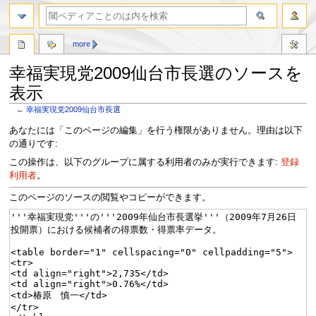
more
幸福実現党2009仙台市長選のソースを
表示
←
幸福実現党2009仙台市長選
ナ
検
あなたには「このページの編集」を行う権限がありません。理由は以下
ビ
索
の通りです:
ゲ
に
この操作は、以下のグループに属する利用者のみが実行できます:
登録
ー
移
利用者
。
シ
動
ョ
このページのソースの閲覧やコピーができます。
ン
に
移
動