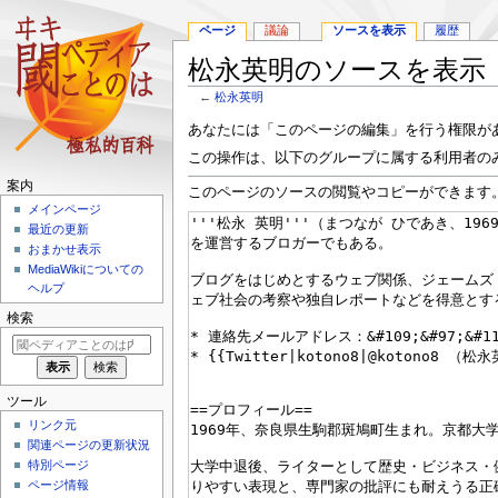
ページ
議論
ソースを表示
履歴
松永英明のソースを表示
←
松永英明
ナ
検
あなたには「このページの編集」を行う権限が
ビ
索
この操作は、以下のグループに属する利用者の
ゲ
に
案内
ー
移
このページのソースの閲覧やコピーができます
メインページ
シ
動
最近の更新
ョ
おまかせ表示
ン
MediaWikiについての
に
ヘルプ
移
動
検索
ツール
リンク元
関連ページの更新状況
特別ページ
ページ情報