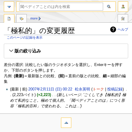
more
「極私的」の変更履歴
ヘルプ
このページの記録を表示
ナ
検
版の絞り込み
ビ
索
ゲ
に
ー
移
差分の選択: 比較したい版のラジオボタンを選択し、Enterキーを押す
シ
動
か、下部のボタンを押します。
ョ
凡例:
(最新)
＝最新版との比較、
(前)
＝直前の版との比較、
細
＝細部の編
ン
集
に
最新
前
2007年2月11日 (日) 00:22
‎
松永英明
トーク
投稿記録
‎
移
2,223バイト
+2,223
‎
新しいページ: 'ごくしてき【極私的】極
動
めて私的なこと。極めて個人的。「閾ペディアことのは」につく形
容「極私的百科」で使われる。 これは...'