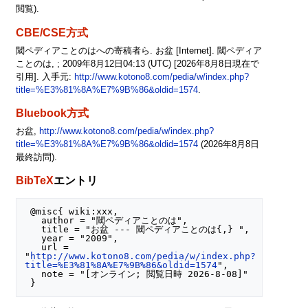
閲覧).
CBE/CSE方式
閾ペディアことのはへの寄稿者ら. お盆 [Internet]. 閾ペディア
ことのは, ; 2009年8月12日04:13 (UTC) [2026年8月8日現在で
引用]. 入手元:
http://www.kotono8.com/pedia/w/index.php?
title=%E3%81%8A%E7%9B%86&oldid=1574
.
Bluebook方式
お盆,
http://www.kotono8.com/pedia/w/index.php?
title=%E3%81%8A%E7%9B%86&oldid=1574
(2026年8月8日
最終訪問).
BibTeX
エントリ
 @misc{ wiki:xxx,

   author = "閾ペディアことのは",

   title = "お盆 --- 閾ペディアことのは{,} ",

   year = "2009",

   url = 
"
http://www.kotono8.com/pedia/w/index.php?
title=%E3%81%8A%E7%9B%86&oldid=1574
",

   note = "[オンライン; 閲覧日時 2026-8-08]"
