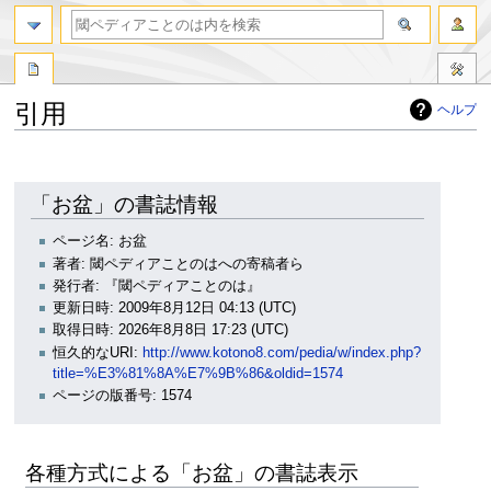
引用
ヘルプ
ナ
検
ビ
索
ゲ
に
「お盆」の書誌情報
ー
移
シ
動
ページ名: お盆
ョ
著者: 閾ペディアことのはへの寄稿者ら
ン
発行者: 『閾ペディアことのは』
に
更新日時: 2009年8月12日 04:13 (UTC)
移
取得日時: 2026年8月8日 17:23 (UTC)
動
恒久的なURI:
http://www.kotono8.com/pedia/w/index.php?
title=%E3%81%8A%E7%9B%86&oldid=1574
ページの版番号: 1574
各種方式による「お盆」の書誌表示