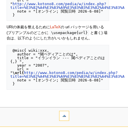
   url = 
"
http://www.kotono8.com/pedia/w/index.php?
title=%E3%82%A4%E3%83%A9%E3%83%B3%E3%82%A4%E3%83%A9
   note = "[オンライン; 閲覧日時 2026-6-08]"

URIの体裁を整えるために
LaTeX
の url パッケージを用いる
\usepackage{url}
(プリアンブルのどこかに
と書く) 場
合は、以下のようにした方がいいかもしれません。
 @misc{ wiki:xxx,

   author = "閾ペディアことのは",

   title = "イランイラン --- 閾ペディアことのは
{,} ",

   year = "2007",

   url = 
"
\url{
http://www.kotono8.com/pedia/w/index.php?
title=%E3%82%A4%E3%83%A9%E3%83%B3%E3%82%A4%E3%83%A9
   note = "[オンライン; 閲覧日時 2026-6-08]"
