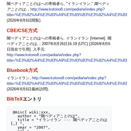
閾ペディアことのはへの寄稿者ら, "イランイラン,"
閾ペディ
アことのは, ,
http://www.kotono8.com/pedia/w/index.php?
title=%E3%82%A4%E3%83%A9%E3%83%B3%E3%82%A4%E3%83%A
(2026年8月6日閲覧).
CBE/CSE方式
閾ペディアことのはへの寄稿者ら. イランイラン [Internet]. 閾
ペディアことのは, ; 2007年8月26日16:19 (UTC) [2026年8月6
日現在で引用]. 入手元:
http://www.kotono8.com/pedia/w/index.php?
title=%E3%82%A4%E3%83%A9%E3%83%B3%E3%82%A4%E3%83%A
Bluebook方式
イランイラン,
http://www.kotono8.com/pedia/w/index.php?
title=%E3%82%A4%E3%83%A9%E3%83%B3%E3%82%A4%E3%83%A
(2026年8月6日最終訪問).
BibTeX
エントリ
 @misc{ wiki:xxx,

   author = "閾ペディアことのは",

   title = "イランイラン --- 閾ペディアことのは
{,} ",

   year = "2007",
