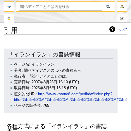
引用
ヘルプ
ナ
検
ビ
索
ゲ
に
「イランイラン」の書誌情報
ー
移
シ
動
ページ名: イランイラン
ョ
著者: 閾ペディアことのはへの寄稿者ら
ン
発行者: 『閾ペディアことのは』
に
更新日時: 2007年8月26日 16:19 (UTC)
移
取得日時: 2026年8月6日 15:18 (UTC)
動
恒久的なURI:
http://www.kotono8.com/pedia/w/index.php?
title=%E3%82%A4%E3%83%A9%E3%83%B3%E3%82%A4%E3%8
ページの版番号: 765
各種方式による「イランイラン」の書誌