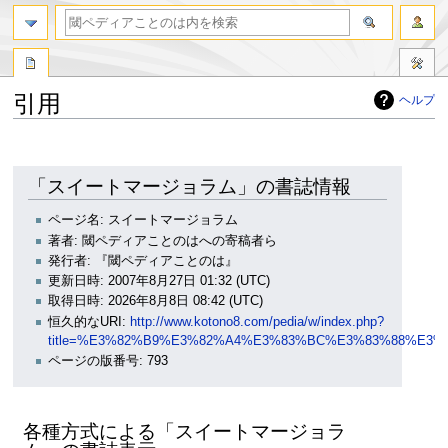
引用
ヘルプ
ナ
検
ビ
索
ゲ
に
「スイートマージョラム」の書誌情報
ー
移
シ
動
ページ名: スイートマージョラム
ョ
著者: 閾ペディアことのはへの寄稿者ら
ン
発行者: 『閾ペディアことのは』
に
更新日時: 2007年8月27日 01:32 (UTC)
移
取得日時: 2026年8月8日 08:42 (UTC)
動
恒久的なURI:
http://www.kotono8.com/pedia/w/index.php?
title=%E3%82%B9%E3%82%A4%E3%83%BC%E3%83%88%E3%
ページの版番号: 793
各種方式による「スイートマージョラ