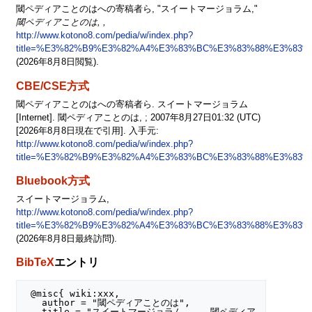
閾ペディアことのはへの寄稿者ら, "スイートマージョラム,"
閾ペディアことのは, ,
http://www.kotono8.com/pedia/w/index.php?
title=%E3%82%B9%E3%82%A4%E3%83%BC%E3%83%88%E3%83%
(2026年8月8日閲覧).
CBE/CSE方式
閾ペディアことのはへの寄稿者ら. スイートマージョラム
[Internet]. 閾ペディアことのは, ; 2007年8月27日01:32 (UTC)
[2026年8月8日現在で引用]. 入手元:
http://www.kotono8.com/pedia/w/index.php?
title=%E3%82%B9%E3%82%A4%E3%83%BC%E3%83%88%E3%83%
Bluebook方式
スイートマージョラム,
http://www.kotono8.com/pedia/w/index.php?
title=%E3%82%B9%E3%82%A4%E3%83%BC%E3%83%88%E3%83%
(2026年8月8日最終訪問).
BibTeX
エントリ
 @misc{ wiki:xxx,

   author = "閾ペディアことのは",

   title = "スイートマージョラム --- 閾ペディア