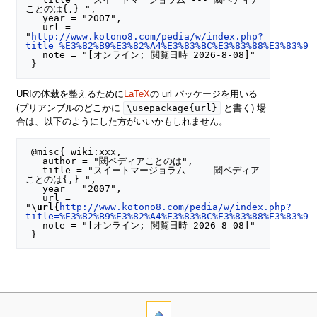
ことのは{,} ",

   year = "2007",

   url = 
"
http://www.kotono8.com/pedia/w/index.php?
title=%E3%82%B9%E3%82%A4%E3%83%BC%E3%83%88%E3%83%9E
   note = "[オンライン; 閲覧日時 2026-8-08]"

URIの体裁を整えるために
LaTeX
の url パッケージを用いる
\usepackage{url}
(プリアンブルのどこかに
と書く) 場
合は、以下のようにした方がいいかもしれません。
 @misc{ wiki:xxx,

   author = "閾ペディアことのは",

   title = "スイートマージョラム --- 閾ペディア
ことのは{,} ",

   year = "2007",

   url = 
"
\url{
http://www.kotono8.com/pedia/w/index.php?
title=%E3%82%B9%E3%82%A4%E3%83%BC%E3%83%88%E3%83%9E
   note = "[オンライン; 閲覧日時 2026-8-08]"
