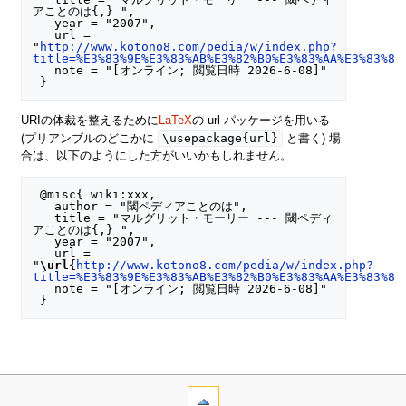
アことのは{,} ",

   year = "2007",

   url = 
"
http://www.kotono8.com/pedia/w/index.php?
title=%E3%83%9E%E3%83%AB%E3%82%B0%E3%83%AA%E3%83%83
   note = "[オンライン; 閲覧日時 2026-6-08]"

URIの体裁を整えるために
LaTeX
の url パッケージを用いる
\usepackage{url}
(プリアンブルのどこかに
と書く) 場
合は、以下のようにした方がいいかもしれません。
 @misc{ wiki:xxx,

   author = "閾ペディアことのは",

   title = "マルグリット・モーリー --- 閾ペディ
アことのは{,} ",

   year = "2007",

   url = 
"
\url{
http://www.kotono8.com/pedia/w/index.php?
title=%E3%83%9E%E3%83%AB%E3%82%B0%E3%83%AA%E3%83%83
   note = "[オンライン; 閲覧日時 2026-6-08]"
