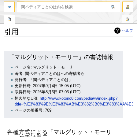
引用
ヘルプ
ナ
検
ビ
索
ゲ
に
「マルグリット・モーリー」の書誌情報
ー
移
シ
動
ページ名: マルグリット・モーリー
ョ
著者: 閾ペディアことのはへの寄稿者ら
ン
発行者: 『閾ペディアことのは』
に
更新日時: 2007年9月4日 15:05 (UTC)
移
取得日時: 2026年8月6日 07:03 (UTC)
動
恒久的なURI:
http://www.kotono8.com/pedia/w/index.php?
title=%E3%83%9E%E3%83%AB%E3%82%B0%E3%83%AA%E3
ページの版番号: 709
各種方式による「マルグリット・モーリ