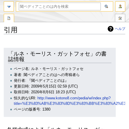
引用
ヘルプ
ナ
検
ビ
索
ゲ
に
「ルネ・モーリス・ガットフォセ」の書
ー
移
誌情報
シ
動
ョ
ページ名: ルネ・モーリス・ガットフォセ
ン
著者: 閾ペディアことのはへの寄稿者ら
に
発行者: 『閾ペディアことのは』
移
更新日時: 2009年5月15日 02:59 (UTC)
動
取得日時: 2026年8月6日 18:23 (UTC)
恒久的なURI:
http://www.kotono8.com/pedia/w/index.php?
title=%E3%83%AB%E3%83%8D%E3%83%BB%E3%83%A2%E3
ページの版番号: 1380