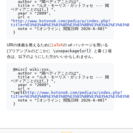
   author = "閾ペディアことのは",

   title = "ルネ・モーリス・ガットフォセ --- 閾
ペディアことのは{,} ",

   year = "2009",

   url = 
"
http://www.kotono8.com/pedia/w/index.php?
title=%E3%83%AB%E3%83%8D%E3%83%BB%E3%83%A2%E3%83%BC
   note = "[オンライン; 閲覧日時 2026-6-08]"

URIの体裁を整えるために
LaTeX
の url パッケージを用いる
\usepackage{url}
(プリアンブルのどこかに
と書く) 場
合は、以下のようにした方がいいかもしれません。
 @misc{ wiki:xxx,

   author = "閾ペディアことのは",

   title = "ルネ・モーリス・ガットフォセ --- 閾
ペディアことのは{,} ",

   year = "2009",

   url = 
"
\url{
http://www.kotono8.com/pedia/w/index.php?
title=%E3%83%AB%E3%83%8D%E3%83%BB%E3%83%A2%E3%83%BC
   note = "[オンライン; 閲覧日時 2026-6-08]"
