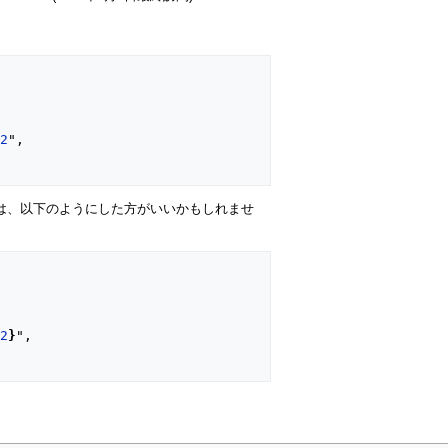
32
",

合は、以下のようにした方がいいかもしれませ
32
}
",
