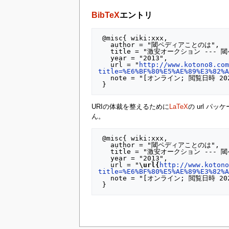
BibTeX
エントリ
 @misc{ wiki:xxx,

   author = "閾ペディアことのは",

   title = "激安オークション --- 閾ペディアことのは{,} ",

   year = "2013",

   url = "
http://www.kotono8.co
title=%E6%BF%80%E5%AE%89%E3%82%
   note = "[オンライン; 閲覧日時 2026-6-08]"

URIの体裁を整えるために
LaTeX
の url パ
ん。
 @misc{ wiki:xxx,

   author = "閾ペディアことのは",

   title = "激安オークション --- 閾ペディアことのは{,} ",

   year = "2013",

   url = "
\url{
http://www.koton
title=%E6%BF%80%E5%AE%89%E3%82%
   note = "[オンライン; 閲覧日時 2026-6-08]"
