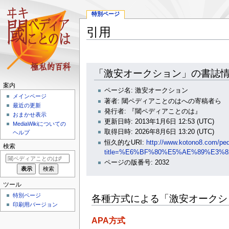
特別ページ
引用
ナ
検
「激安オークション」の書誌
ビ
索
案内
ゲ
に
ページ名: 激安オークション
ー
移
メインページ
著者: 閾ペディアことのはへの寄稿者ら
シ
動
最近の更新
発行者: 『閾ペディアことのは』
おまかせ表示
ョ
更新日時: 2013年1月6日 12:53 (UTC)
MediaWikiについての
ン
取得日時: 2026年8月6日 13:20 (UTC)
ヘルプ
に
恒久的なURI:
http://www.kotono8.com/ped
移
検索
title=%E6%BF%80%E5%AE%89%E3%
動
ページの版番号: 2032
ツール
特別ページ
各種方式による「激安オークシ
印刷用バージョン
APA方式