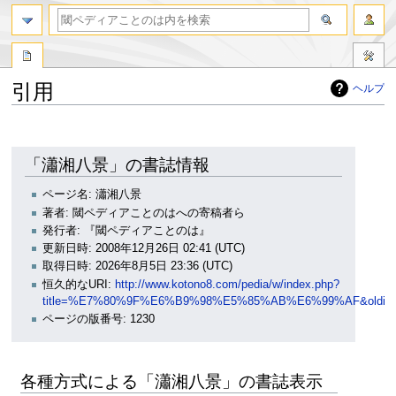
引用
ヘルプ
ナ
検
ビ
索
ゲ
に
「瀟湘八景」の書誌情報
ー
移
シ
動
ページ名: 瀟湘八景
ョ
著者: 閾ペディアことのはへの寄稿者ら
ン
発行者: 『閾ペディアことのは』
に
更新日時: 2008年12月26日 02:41 (UTC)
移
取得日時: 2026年8月5日 23:36 (UTC)
動
恒久的なURI:
http://www.kotono8.com/pedia/w/index.php?
title=%E7%80%9F%E6%B9%98%E5%85%AB%E6%99%AF&oldid=
ページの版番号: 1230
各種方式による「瀟湘八景」の書誌表示