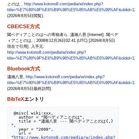
とのは, ,
http://www.kotono8.com/pedia/w/index.php?
title=%E7%80%9F%E6%B9%98%E5%85%AB%E6%99%AF&oldid=123
(2026年8月5日閲覧).
CBE/CSE方式
閾ペディアことのはへの寄稿者ら. 瀟湘八景 [Internet]. 閾ペデ
ィアことのは, ; 2008年12月26日02:41 (UTC) [2026年8月5日
現在で引用]. 入手元:
http://www.kotono8.com/pedia/w/index.php?
title=%E7%80%9F%E6%B9%98%E5%85%AB%E6%99%AF&oldid=123
Bluebook方式
瀟湘八景,
http://www.kotono8.com/pedia/w/index.php?
title=%E7%80%9F%E6%B9%98%E5%85%AB%E6%99%AF&oldid=123
(2026年8月5日最終訪問).
BibTeX
エントリ
 @misc{ wiki:xxx,

   author = "閾ペディアことのは",

   title = "瀟湘八景 --- 閾ペディアことのは{,} 
",

   year = "2008",

   url = 
"
http://www.kotono8.com/pedia/w/index.php?