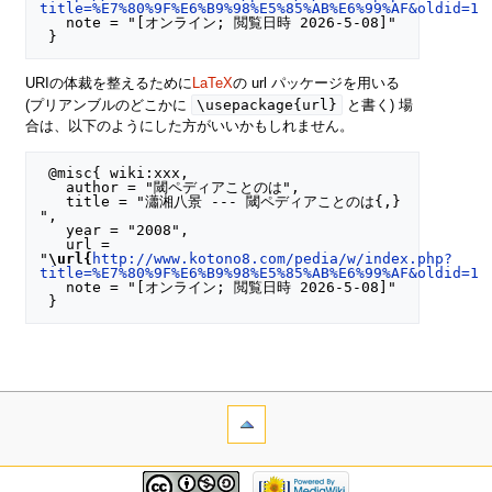
title=%E7%80%9F%E6%B9%98%E5%85%AB%E6%99%AF&oldid=12
   note = "[オンライン; 閲覧日時 2026-5-08]"

URIの体裁を整えるために
LaTeX
の url パッケージを用いる
\usepackage{url}
(プリアンブルのどこかに
と書く) 場
合は、以下のようにした方がいいかもしれません。
 @misc{ wiki:xxx,

   author = "閾ペディアことのは",

   title = "瀟湘八景 --- 閾ペディアことのは{,} 
",

   year = "2008",

   url = 
"
\url{
http://www.kotono8.com/pedia/w/index.php?
title=%E7%80%9F%E6%B9%98%E5%85%AB%E6%99%AF&oldid=12
   note = "[オンライン; 閲覧日時 2026-5-08]"
