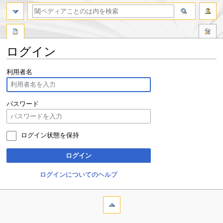
ログイン
ナ
検
利用者名
ビ
索
ゲ
に
ー
移
パスワード
シ
動
ョ
ン
ログイン状態を保持
に
移
ログイン
動
ログインについてのヘルプ