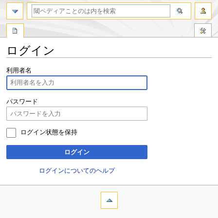
ログイン
ナ
検
利用者名
ビ
索
ゲ
に
ー
移
パスワード
シ
動
ョ
ン
ログイン状態を保持
に
移
ログイン
動
ログインについてのヘルプ