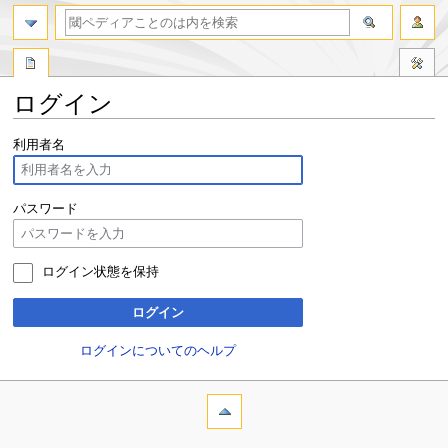
ログイン
ナ
検
利用者名
ビ
索
ゲ
に
ー
移
パスワード
シ
動
ョ
ン
ログイン状態を保持
に
移
ログイン
動
ログインについてのヘルプ