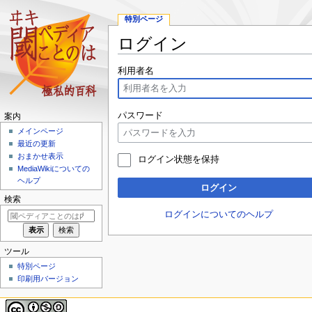
特別ページ
ログイン
ナ
検
利用者名
ビ
索
ゲ
に
ー
移
パスワード
案内
シ
動
メインページ
ョ
最近の更新
ン
おまかせ表示
ログイン状態を保持
に
MediaWikiについての
移
ヘルプ
ログイン
動
検索
ログインについてのヘルプ
ツール
特別ページ
印刷用バージョン