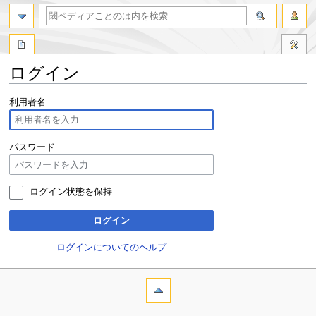
ログイン
ナ
検
利用者名
ビ
索
ゲ
に
ー
移
パスワード
シ
動
ョ
ン
ログイン状態を保持
に
移
ログイン
動
ログインについてのヘルプ