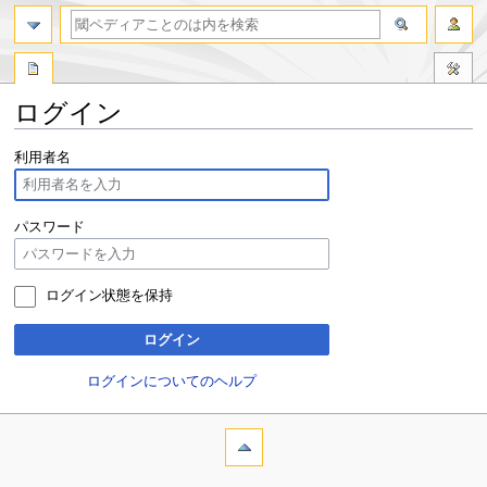
ログイン
ナ
検
利用者名
ビ
索
ゲ
に
ー
移
パスワード
シ
動
ョ
ン
ログイン状態を保持
に
移
ログイン
動
ログインについてのヘルプ