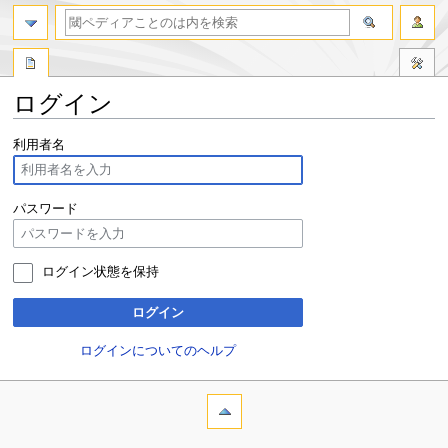
ログイン
ナ
検
利用者名
ビ
索
ゲ
に
ー
移
パスワード
シ
動
ョ
ン
ログイン状態を保持
に
移
ログイン
動
ログインについてのヘルプ