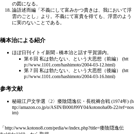
の図になる。
論語述而編「不義にして富みかつ貴きは、我において浮
雲のごとし」より。不義にて富貴を得ても、浮雲のよう
に実のないことである。
橋本治による紹介
ほぼ日刊イトイ新聞 - 橋本治と話す平賀源内。
第６回 私は勃たない、という大思想（前編）
第７回 私は勃たない、という大思想（後編）
参考文献
秘籍江戸文学選〈2〉痿陰隠逸伝・長枕褥合戦 (1974年)
「
http://www.kotono8.com/pedia/w/index.php?title=痿陰隠逸伝