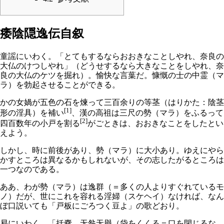
痿陰隠逸伝自叙
童謡にいわく。「とてもするならおおきなことしやれ、奈良の
大仏のけつしやれ」（どうせするなら大きなことをしやれ、奈
良の大仏のケツを掘れ）。愉快な言葉だ。慷慨の士の中霊（マ
ラ）を勃起させることができる。
かの女媧が五色の石を煉って三百余りの等茎（はりかた：陰茎
[1]
形の淫具）を補い
、漢の高祖は三尺の勢（マラ）をふるって
[2]
四百数年の小戸を割る
がごときは、おおきなことをしたとい
えよう。
しかし、時に前後があり、勢（マラ）に大小あり。ゆえにやら
かすところは異なるかもしれないが、その志したがるところは
一つなのである。
ああ、わが勢（マラ）は逸群（＝多くの人よりすぐれているモ
ノ）だが、世にこれを容れる淫婦（スケヘイ）なければ、なん
ぼ口説いても「戸板にごろつく豆よ」の歌どおり。
易にいわく、「括嚢。无咎无譽（袋をくくる＝口を閉じるな