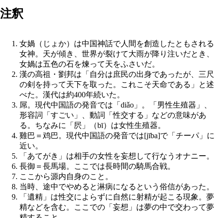
注釈
女媧（じょか）は中国神話で人間を創造したともされる
女神。天が傾き、世界が裂けて大雨が降り注いだとき、
女媧は五色の石を煉って天をふさいだ。
漢の高祖・劉邦は「自分は庶民の出身であったが、三尺
の剣を持って天下を取った。これこそ天命である」と述
べた。漢代は約400年続いた。
屌。現代中国語の発音では「diǎo」。「男性生殖器」、
形容詞「すごい」、動詞「性交する」などの意味があ
る。ちなみに「屄」（bī）は女性生殖器。
雞巴＝鸡巴。現代中国語の発音では[jība]で「チーパ」に
近い。
「あてがき」は相手の女性を妄想して行なうオナニー。
長御＝長馬場。ここでは長時間の騎馬合戦。
ここから源内自身のこと。
当時、途中でやめると淋病になるという俗信があった。
「遺精」は性交によらずに自然に射精が起こる現象。夢
精などを含む。ここでの「妄想」は夢の中で交わって夢
精すること。