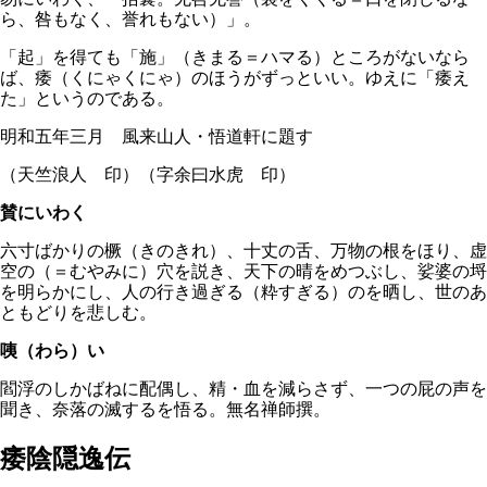
ら、咎もなく、誉れもない）」。
「起」を得ても「施」（きまる＝ハマる）ところがないなら
ば、痿（くにゃくにゃ）のほうがずっといい。ゆえに「痿え
た」というのである。
明和五年三月 風来山人・悟道軒に題す
（天竺浪人 印）（字余曰水虎 印）
賛にいわく
六寸ばかりの橛（きのきれ）、十丈の舌、万物の根をほり、虚
空の（＝むやみに）穴を説き、天下の晴をめつぶし、娑婆の埒
を明らかにし、人の行き過ぎる（粋すぎる）のを晒し、世のあ
ともどりを悲しむ。
咦（わら）い
閻浮のしかばねに配偶し、精・血を減らさず、一つの屁の声を
聞き、奈落の滅するを悟る。無名禅師撰。
痿陰隠逸伝