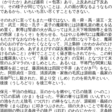
（かりたか）あれば越前（＝包茎）あり。上反あれば下反あ
り。その様子が同じでないことは、人の面が異なるようなもの
であるから、いちいち言い尽くすこともできない。
そのわざに至ってもまた一様ではない。堯・舜・禹・湯王・文
王・武王・周公・孔子・孟子の魔羅骨には詩書礼楽の教えを込
め置く。釈尊は腎虚の火が高ぶっては天上天下唯我独尊と金箔
の勢尿（まらくそ）を光らせる。ちはやぶる神代には魔羅の姿
もただすなおなのをもととしたが、人の世になり下ると、魔羅
の心おのずからかたくなとなって、川上梟帥（かわかみのたけ
る）をはじめ、あずまえびすの謀反魔羅を日本武尊（やまとた
けるのみこと）が剣でことごとく薙ぎ散らされてから、この剣
は魔羅臭いといって「臭薙（くさなぎ）の宝剣」となづけて末
世のムダマラのいましめとした。あるいは、平将門が関東に駄
[5]
魔羅を起こせば、藤原純友は四国で手弄（あてがき
）をなし
た。阿部貞任・宗任、清原武衡・家衡の毛尻は源頼義・義家の
[6]
長御
にし殺された。前より交（しめ）たのを前九年といい、
後接（うしろどり）を後三年という。
保元・平治の合戦は、豆のからを燃やして己の陰茎（へのこ）
で己の肛緺（かま）をほった。平家の奢りは至精（いんすい）
の池をたたえ陰毛（つびけ）の林をなしたが、源範頼・義経の
勢骨（まらぼね）に叩きつぶされた。頭の大きいことで有名な
源頼朝の勢は北条政子の陰戸（ぼぼ）のわなにかかり、北条時