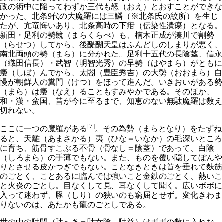
政の術中に陥ってわずか三代も怒（おえ）とおすことができな
かった。北条9代の大魔羅には三鱗（※北条氏の紋所）を生じ
たが、亢竜悔いあり、北条高時の下疳（伝染性潰瘍）となる。
新田・足利の勢競（まらくらべ）も、楠木正成が湊川で割勢
（らせつ）してから、後醍醐天皇はふんどしのしまりが悪く、
南北両頭の勢（まら）に分かれた。足利十五代の長陰茎、信永
（織田信長）・武智（明智光秀）の早勢（はやまら）がともに
痿（しぼ）んでから、太閤（豊臣秀吉）の大勢（おおまら）自
慢が朝鮮人の糞門（けつ）をほって進んだ。いきおいがある勢
（まら）は痿（なえ）ることもすみやかである。そのほか、
和・漢・蛮国、昔が今に至るまで、知恵のない無駄魔羅は数え
切れない。
[7]
ここに一つの魔羅がある
。その為勢（まらとなり）をたずね
ると、天離（あまさかる）夷（ひな＝いなか）の毛深いところ
に育ち、筋骨すこぶる不骨（骨なし＝陰茎）であって、白陰
（しろまら）の手薄でもない。また、ものを覆い隠してぼんや
りとさせる皮かつぎでもない。ことなきときは首を垂れて麩筋
のごとく、ことあるに臨んでは強いこと金鉄のごとく、熱いこ
と火炎のごとし。目なくして見、耳なくして聞く。広いボボに
入って迷わず、豚（しり）の狭いのも窮屈とせず。変化きわま
りないのは、あたかも龍のごとしである。
世の中の駄開（駄へき＝駄女陰→駄益）はボボの数に入れな