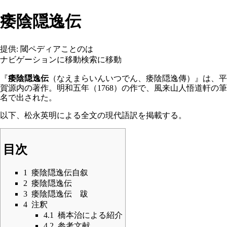
痿陰隠逸伝
提供: 閾ペディアことのは
ナビゲーションに移動
検索に移動
『
痿陰隠逸伝
（なえまらいんいつでん、痿陰隠逸傳）』は、
平
賀源内
の著作。明和五年（1768）の作で、風来山人悟道軒の筆
名で出された。
以下、松永英明による全文の現代語訳を掲載する。
目次
1
痿陰隠逸伝自叙
2
痿陰隠逸伝
3
痿陰隠逸伝 跋
4
注釈
4.1
橋本治による紹介
4.2
参考文献