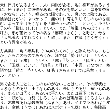
天に日月があるように、人に両眼がある。地に松茸があるよう
に、胯（また）に彼物がある。その父を屁といい、母を於奈良
（おなら）という。鳴るのは陽であって、臭いのは陰である。
陰陽はたがいにぶつかって、無の中に有を生じてこのものを産
む。よって字（あざな）を「屁子（へのこ）」という。小さい
子のを「指似（しじ）」といい、また「珍宝（ちんぽう）」と
呼ぶ。形が備わってその名を「麻羅（まら）」と呼び、号を
「天礼莵久（てれつく）」と称し、また「作蔵（さくぞう）」
という異名がある。
万葉集に「角の布具礼（つぬのふくれ）」と詠んだのも、もし
かしたらこのものであろうか。漢では「勢（せい）」といい、
[3]
また「（尸＋求）」といい、「屌」
といい、「陰茎」とい
い、「玉茎」といい、「肉具」と呼び、「中霊」となづけ、俗
[4]
語では「雞巴」
といい、紅毛（おらんだ）では呂留（リョ
ル）という。
男である人ごとに、このものがないことはない。その形状は、
大きなものあり、小さなものあり。長いものあり、短いものあ
り。あるいは円く、あるいは平たい。または豊下（もとふ
と）・頭がち、白勢（しろまら）あれば黒陰茎（くろまら）あ
り。木魔羅あれば麩筋勢（ふまら）あり。イボマラあれば半皮
あり。空穂（うつぼ）あればスボケ（＝包茎）あり。亀陵高