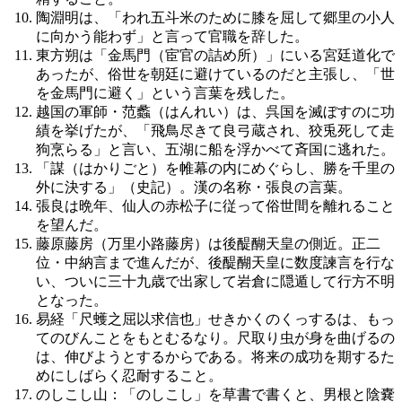
陶淵明は、「われ五斗米のために膝を屈して郷里の小人
に向かう能わず」と言って官職を辞した。
東方朔は「金馬門（宦官の詰め所）」にいる宮廷道化で
あったが、俗世を朝廷に避けているのだと主張し、「世
を金馬門に避く」という言葉を残した。
越国の軍師・范蠡（はんれい）は、呉国を滅ぼすのに功
績を挙げたが、「飛鳥尽きて良弓蔵され、狡兎死して走
狗烹らる」と言い、五湖に船を浮かべて斉国に逃れた。
「謀（はかりごと）を帷幕の内にめぐらし、勝を千里の
外に決する」（史記）。漢の名称・張良の言葉。
張良は晩年、仙人の赤松子に従って俗世間を離れること
を望んだ。
藤原藤房（万里小路藤房）は後醍醐天皇の側近。正二
位・中納言まで進んだが、後醍醐天皇に数度諫言を行な
い、ついに三十九歳で出家して岩倉に隠遁して行方不明
となった。
易経「尺蠖之屈以求信也」せきかくのくっするは、もっ
てのびんことをもとむるなり。尺取り虫が身を曲げるの
は、伸びようとするからである。将来の成功を期するた
めにしばらく忍耐すること。
のしこし山：「のしこし」を草書で書くと、男根と陰嚢