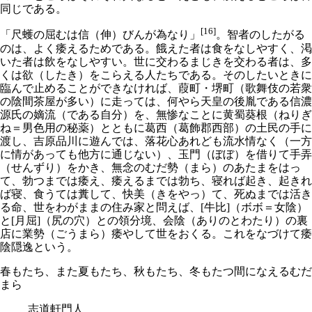
同じである。
[16]
「尺蠖の屈むは信（伸）びんが為なり」
。智者のしたがる
のは、よく痿えるためである。餓えた者は食をなしやすく、渇
いた者は飲をなしやすい。世に交わるまじきを交わる者は、多
くは欲（したき）をこらえる人たちである。そのしたいときに
臨んで止めることができなければ、葭町・堺町（歌舞伎の若衆
の陰間茶屋が多い）に走っては、何やら天皇の後胤である信濃
源氏の嫡流（である自分）を、無惨なことに黄蜀葵根（ねりぎ
ね＝男色用の秘薬）とともに葛西（葛飾郡西部）の土民の手に
渡し、吉原品川に遊んでは、落花心あれども流水情なく（一方
に情があっても他方に通じない）、玉門（ぼぼ）を借りて手弄
（せんずり）をかき、無念のむだ勢（まら）のあたまをはっ
て、勃つまでは痿え、痿えるまでは勃ち、寝れば起き、起きれ
ば寝、食うては糞して、快美（きをやっ）て、死ぬまでは活き
る命、世をわがままの住み家と問えば、[牛比]（ボボ＝女陰）
と[月屈]（尻の穴）との領分境、会陰（ありのとわたり）の裏
店に業勢（ごうまら）痿やして世をおくる。これをなづけて痿
陰隠逸という。
春もたち、また夏もたち、秋もたち、冬もたつ間になえるむだ
まら
志道軒門人