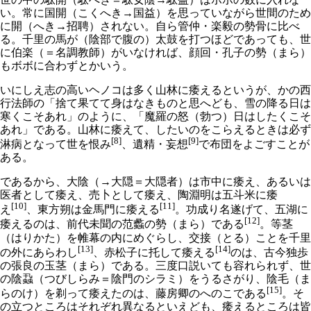
い。常に国開（こくへき→国益）を思っていながら世間のため
に開（へき→招聘）されない。自ら管仲・楽毅の勢骨に比べ
る。千里の馬が（陰部で腹の）太鼓を打つほどであっても、世
に伯楽（＝名調教師）がいなければ、顔回・孔子の勢（まら）
もボボに合わずとかいう。
いにしえ志の高いヘノコは多く山林に痿えるというが、かの西
行法師の「捨て果てて身はなきものと思へども、雪の降る日は
寒くこそあれ」のように、「魔羅の怒（勃つ）日はしたくこそ
あれ」である。山林に痿えて、したいのをこらえるときは必ず
[8]
[9]
淋病となって世を恨み
、遺精・妄想
で布団をよごすことが
ある。
であるから、大陰（→大隠＝大隠者）は市中に痿え、あるいは
医者として痿え、売卜として痿え、陶淵明は五斗米に痿
[10]
[11]
え
、東方朔は金馬門に痿える
。功成り名遂げて、五湖に
[12]
痿えるのは、前代未聞の范蠡の勢（まら）である
。等茎
（はりかた）を帷幕の内にめぐらし、交接（とる）ことを千里
[13]
[14]
の外にあらわし
、赤松子に托して痿える
のは、古今独歩
の張良の玉茎（まら）である。三度口説いても容れられず、世
の陰蝨（つびしらみ＝陰門のシラミ）をうるさがり、陰毛（ま
[15]
らのけ）を剃って痿えたのは、藤房卿のへのこである
。そ
の立つところはそれぞれ異なるといえども、痿えるところは皆