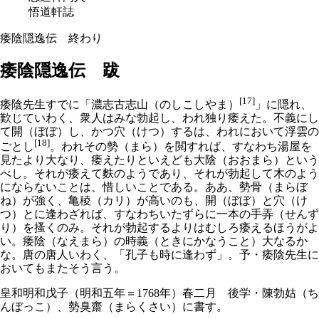
悟道軒誌
痿陰隠逸伝 終わり
痿陰隠逸伝 跋
[17]
痿陰先生すでに「濃志古志山（のしこしやま）
」に隠れ、
歎じていわく、衆人はみな勃起し、われ独り痿えた。不義にし
て開（ぼぼ）し、かつ穴（けつ）するは、われにおいて浮雲の
[18]
ごとし
。われその勢（まら）を閲すれば、すなわち湯屋を
見たより大なり、痿えたりといえども大陰（おおまら）という
べし。それが痿えて麩のようであり、それが勃起して木のよう
にならないことは、惜しいことである。ああ、勢骨（まらぼ
ね）が強く、亀稜（カリ）が高いのも、開（ぼぼ）と穴（け
つ）とに逢わざれば、すなわちいたずらに一本の手弄（せんず
り）を搔くのみ。それが勃起するよりはむしろ痿えるほうがよ
い。痿陰（なえまら）の時義（ときにかなうこと）大なるか
な。唐の唐人いわく、「孔子も時に逢わず」。予・痿陰先生に
おいてもまたそう言う。
皇和明和戊子（明和五年＝1768年）春二月 後学・陳勃姑（ち
んぼっこ）、勢臭齋（まらくさい）に書す。