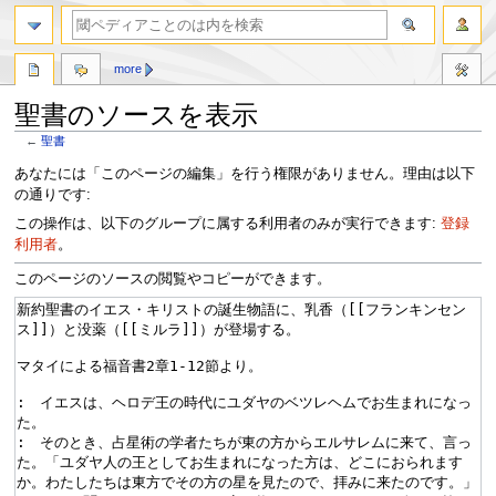
more
聖書のソースを表示
←
聖書
ナ
検
あなたには「このページの編集」を行う権限がありません。理由は以下
ビ
索
の通りです:
ゲ
に
この操作は、以下のグループに属する利用者のみが実行できます:
登録
ー
移
利用者
。
シ
動
ョ
このページのソースの閲覧やコピーができます。
ン
に
移
動