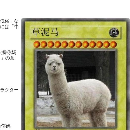
「低俗」な
には「牛
（操你媽
ろ」の意
ラクター
肏你妈