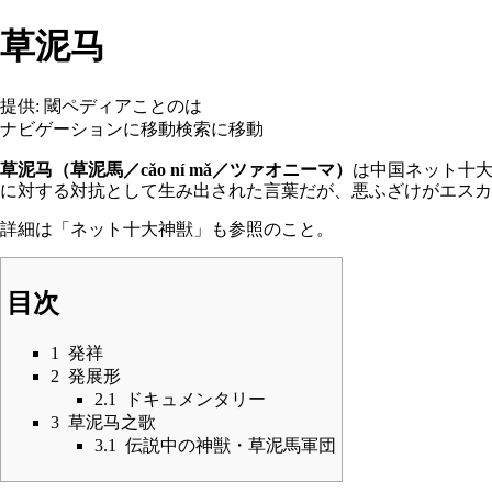
草泥马
提供: 閾ペディアことのは
ナビゲーションに移動
検索に移動
草泥马（草泥馬／cǎo ní mǎ／ツァオニーマ）
は中国
ネット十
に対する対抗として生み出された言葉だが、悪ふざけがエスカ
詳細は「
ネット十大神獣
」も参照のこと。
目次
1
発祥
2
発展形
2.1
ドキュメンタリー
3
草泥马之歌
3.1
伝説中の神獣・草泥馬軍団