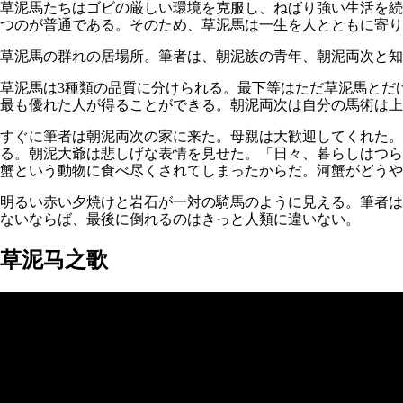
草泥馬たちはゴビの厳しい環境を克服し、ねばり強い生活を続
つのが普通である。そのため、草泥馬は一生を人とともに寄り
草泥馬の群れの居場所。筆者は、朝泥族の青年、朝泥両次と知
草泥馬は3種類の品質に分けられる。最下等はただ草泥馬とだ
最も優れた人が得ることができる。朝泥両次は自分の馬術は上
すぐに筆者は朝泥両次の家に来た。母親は大歓迎してくれた
る。朝泥大爺は悲しげな表情を見せた。「日々、暮らしはつら
蟹という動物に食べ尽くされてしまったからだ。河蟹がどうや
明るい赤い夕焼けと岩石が一対の騎馬のように見える。筆者は
ないならば、最後に倒れるのはきっと人類に違いない。
草泥马之歌