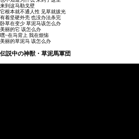
来到这马勒戈壁
它根本就不通人性 见草就拔光
有着坚硬外壳 也没办法杀完
卧草在变少 草泥马该怎么办
美丽的它 该怎么办
嘿~在马背上 我在烦恼
美丽的草泥马 该怎么办
伝説中の神獣・草泥馬軍団