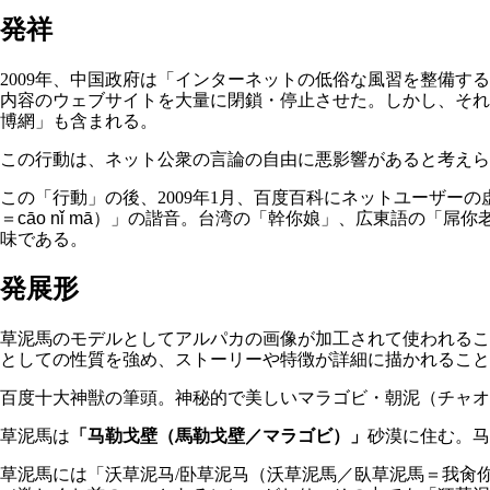
発祥
2009年、中国政府は「インターネットの低俗な風習を整備
内容のウェブサイトを大量に閉鎖・停止させた。しかし、それ
博網」も含まれる。
この行動は、ネット公衆の言論の自由に悪影響があると考え
この「行動」の後、2009年1月、百度百科にネットユーザー
＝
cāo nǐ mā
）」の諧音。台湾の「幹你娘」、広東語の「屌你老母」、
味である。
発展形
草泥馬のモデルとしてアルパカの画像が加工されて使われるこ
としての性質を強め、ストーリーや特徴が詳細に描かれること
百度十大神獣の筆頭。神秘的で美しいマラゴビ・朝泥（チャ
草泥馬は
「马勒戈壁（馬勒戈壁／マラゴビ）」
砂漠に住む。马
草泥馬には「沃草泥马/卧草泥马（沃草泥馬／臥草泥馬＝我肏