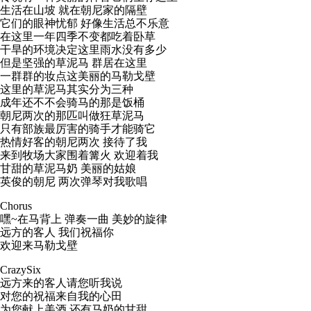
生活在山坡 就在朝尼家的隔壁
它们的眼神忧郁 好像生活总不乐意
在这里一年四季不变都吃着卧草
干旱的环境决定这里雨水没有多少
但是坚强的草泥马 群居在这里
一群群的妆点这美丽的马勒戈壁
这里的草泥马其实分为三种
成年还不不会骑马的那是饭桶
朝尼两次的那匹叫做狂草泥马
只有部族最厉害的骑手才能骑它
热情好客的朝尼两次 接待了我
来到牧场大家围着篝火 欢迎着我
甘甜的草泥马奶 美丽的姑娘
英俊的朝尼 两次弹琴对我歌唱
Chorus
嘿~在马背上 弹奏一曲 美妙的旋律
远方的客人 我们祝福你
欢迎来马勒戈壁
CrazySix
远方来的客人请您听我说
对您的祝福来自我的心田
为您献上美酒 还有马奶的甘甜