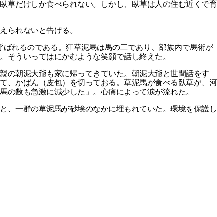
臥草だけしか食べられない。しかし、臥草は人の住む近くで育
えられないと告げる。
呼ばれるのである。狂草泥馬は馬の王であり、部族内で馬術が
。そういってはにかむような笑顔で話し終えた。
父親の朝泥大爺も家に帰ってきていた。朝泥大爺と世間話をす
て、かばん（皮包）を切っておる。草泥馬が食べる臥草が、河
馬の数も急激に減少した」。心痛によって涙が流れた。
と、一群の草泥馬が砂埃のなかに埋もれていた。環境を保護し