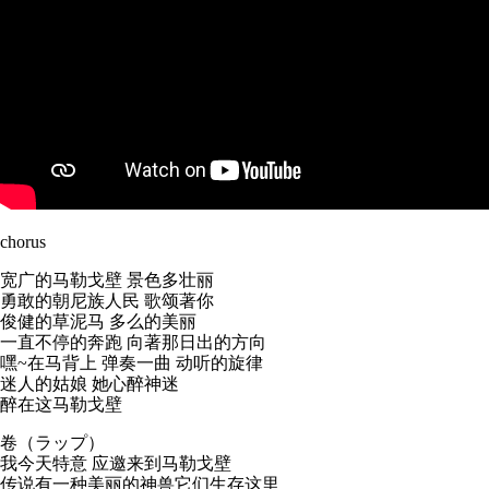
chorus
宽广的马勒戈壁 景色多壮丽
勇敢的朝尼族人民 歌颂著你
俊健的草泥马 多么的美丽
一直不停的奔跑 向著那日出的方向
嘿~在马背上 弹奏一曲 动听的旋律
迷人的姑娘 她心醉神迷
醉在这马勒戈壁
卷（ラップ）
我今天特意 应邀来到马勒戈壁
传说有一种美丽的神兽它们生存这里