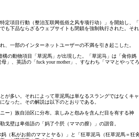
する特定項目行動（整治互联网低俗之风专项行动）」を開始し、
でも下品ならざるウェブサイトも閉鎖を強制執行された。それ
られ、一部のインターネットユーザーの不満を引き起こした。
の虚構の動物項目「草泥馬」が出現した。「草泥马」は「肏你媽
英語の「fuck your mother」、すなわち「ママとやって
とが多い。それによって草泥馬は単なるスラングではなくキャ
になった。その解説は以下のとおりである。
オニー）族自治区に分布。哀しみと怨みを含んだ目を有する神
勒戈壁は卑俗語の「妈了个屄（ママの膣）」の諧音。
你妈（私がお前のママとヤる）」と「狂草泥马（狂草泥馬＝狂