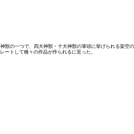
大神獣
の一つで、四大神獣・十大神獣の筆頭に挙げられる架空
レートして種々の作品が作られるに至った。