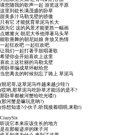
请您随我的歌声一起 游览这平原
这里到处长满茂盛的卧草
甜美多汁马勒戈壁的骄傲
只有它 才能抚育草泥马长大
因为它 这的风景才能更胜一幅画
点燃篝火 朝尼大爷他弹著马头琴
能歌善舞的朝尼姑娘 奔放又热情
一起狂欢吧 一起狂欢吧
让我们一起打著手鼓唱著歌
希望你会开始喜欢上这里
喜欢上这壮丽的马勒戈壁
用卧草编成草环献给您
当您离去的时候别忘了骑上 草泥马
(朝尼哥,这草泥马咋越来越少哇?)
(哎哟,那草泥马吃卧草才能活的是不?
那卧草都被河蟹给吃光喽!)
(那河蟹是嘛玩意呐?)
(你想知道?小伙子,听我接着唱呗,来勒!)
CrazySix
听说它本来应该生长的地方
是在那银迹岸的咪子河
也不知道为什么 来到了这里