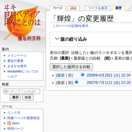
ページ
議論
ソースを表示
履歴
「輝煌」の変更履歴
このページの記録を表示
ナ
検
版の絞り込み
ビ
索
ゲ
に
案内
ー
移
差分の選択: 比較したい版のラジオボタンを選択
メインページ
シ
動
凡例:
(最新)
＝最新版との比較、
(前)
＝直前の版
最近の更新
ョ
おまかせ表示
ン
MediaWikiについての
に
最新
前
2008年4月29日 (火) 10:34
‎
ヘルプ
移
最新
前
2007年7月11日 (水) 23:20
‎
動
検索
ツール
リンク元
関連ページの更新状況
Atom
特別ページ