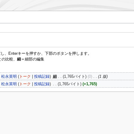
し、Enterキーを押すか、下部のボタンを押します。
との比較、
細
＝細部の編集
松永英明
トーク
投稿記録
‎
細
1,765バイト
0
‎
1 版
松永英明
トーク
投稿記録
‎
1,765バイト
+1,765