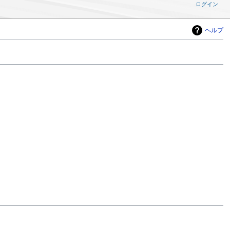
ログイン
ヘルプ