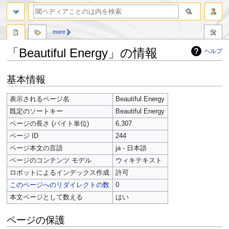
more
「Beautiful Energy」の情報
ヘルプ
ナ
検
基本情報
ビ
索
ゲ
に
表示されるページ名
Beautiful Energy
ー
移
既定のソートキー
Beautiful Energy
シ
動
ョ
ページの長さ (バイト単位)
6,307
ン
ページ ID
244
に
ページ本文の言語
ja - 日本語
移
ページのコンテンツ モデル
ウィキテキスト
動
ロボットによるインデックス作成
許可
このページへのリダイレクトの数
0
本文ページとして数える
はい
ページの保護