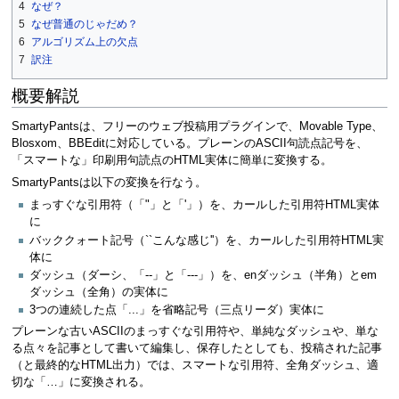
4
なぜ？
5
なぜ普通のじゃだめ？
6
アルゴリズム上の欠点
7
訳注
概要解説
SmartyPantsは、フリーのウェブ投稿用プラグインで、Movable Type、
Blosxom、BBEditに対応している。プレーンのASCII句読点記号を、
「スマートな」印刷用句読点のHTML実体に簡単に変換する。
SmartyPantsは以下の変換を行なう。
まっすぐな引用符（「"」と「'」）を、カールした引用符HTML実体
に
バッククォート記号（``こんな感じ''）を、カールした引用符HTML実
体に
ダッシュ（ダーシ、「--」と「---」）を、enダッシュ（半角）とem
ダッシュ（全角）の実体に
3つの連続した点「...」を省略記号（三点リーダ）実体に
プレーンな古いASCIIのまっすぐな引用符や、単純なダッシュや、単な
る点々を記事として書いて編集し、保存したとしても、投稿された記事
（と最終的なHTML出力）では、スマートな引用符、全角ダッシュ、適
切な「…」に変換される。