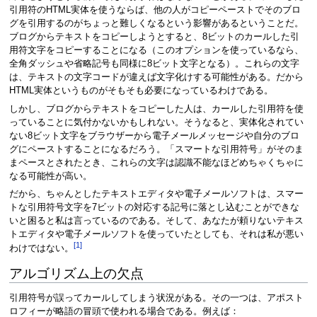
引用符のHTML実体を使うならば、他の人がコピーペーストでそのブロ
グを引用するのがちょっと難しくなるという影響があるということだ。
ブログからテキストをコピーしようとすると、8ビットのカールした引
用符文字をコピーすることになる（このオプションを使っているなら、
全角ダッシュや省略記号も同様に8ビット文字となる）。これらの文字
は、テキストの文字コードが違えば文字化けする可能性がある。だから
HTML実体というものがそもそも必要になっているわけである。
しかし、ブログからテキストをコピーした人は、カールした引用符を使
っていることに気付かないかもしれない。そうなると、実体化されてい
ない8ビット文字をブラウザーから電子メールメッセージや自分のブロ
グにペーストすることになるだろう。「スマートな引用符号」がそのま
まペースとされたとき、これらの文字は認識不能なほどめちゃくちゃに
なる可能性が高い。
だから、ちゃんとしたテキストエディタや電子メールソフトは、スマー
トな引用符号文字を7ビットの対応する記号に落とし込むことができな
いと困ると私は言っているのである。そして、あなたが頼りないテキス
トエディタや電子メールソフトを使っていたとしても、それは私が悪い
[1]
わけではない。
アルゴリズム上の欠点
引用符号が誤ってカールしてしまう状況がある。その一つは、アポスト
ロフィーが略語の冒頭で使われる場合である。例えば：