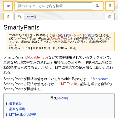
more
SmartyPants
2009年7月19日 (日) 15:25時点における
松永英明
(
トーク
|
投稿記録
)
による版
(新しいページ: 'SmartyPantsは
Movable Type
などで標準採用されているプラグ
インで、単純なASCII文字で入力された引用符などの記号を、印刷用の記号
に...')
(差分) ← 古い版 | 最新版 (差分) | 新しい版 → (差分)
ナ
検
SmartyPantsは
Movable Type
などで標準採用されているプラグインで、
ビ
索
単純なASCII文字で入力された引用符などの記号を、印刷用の記号に自
ゲ
に
動変換するものである。ただし、日本語環境での使用機会は低いと思わ
ー
移
れる。
シ
動
SmartyPantsが標準装備されているMovable Typeでは、「
Markdown
＋
ョ
SmartyPants」記法が使えるほか、「
MT-Textile
」記法を選ぶと自動的に
ン
SmartyPantsが機能する。
に
移
目次
動
1
概要解説
2
必要な環境
3
MT-Textileとの連動