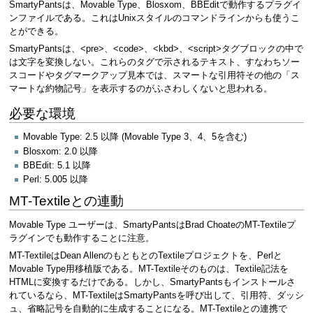
SmartyPantsは、Movable Type、Blosxom、BBEditで動作するプラグイ
ンファイルである。これはUnixスタイルのコマンドラインからも使うこ
とができる。
SmartyPantsは、<pre>、<code>、<kbd>、<script>タグブロックの中で
は文字を変換しない。これらのタグで示されるテキスト、すなわちソー
スコードやタグマークアップ見本では、スマートな引用符その他の「ス
マートな約物記号」を表示するのがふさわしくないと思われる。
必要な環境
Movable Type: 2.5 以降 (Movable Type 3、4、5を含む)
Blosxom: 2.0 以降
BBEdit: 5.1 以降
Perl: 5.005 以降
MT-Textileとの連動
Movable Type ユーザーは、SmartyPantsはBrad ChoateのMT-Textileプ
ラグインでも動作することに注意。
MT-TextileはDean AllenのもともとのTextileプロジェクトを、Perlと
Movable Type用移植版である。MT-Textileそのものは、Textile記法を
HTMLに変換するだけである。しかし、SmartyPantsもインストールさ
れているなら、MT-TextileはSmartyPantsを呼び出して、引用符、ダッシ
ュ、省略記号を自動的に生成することになる。MT-Textileとの連携で