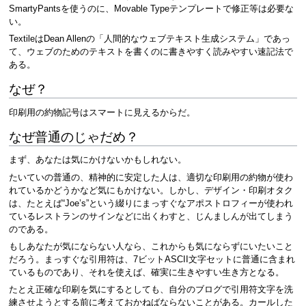
SmartyPantsを使うのに、Movable Typeテンプレートで修正等は必要な
い。
TextileはDean Allenの「人間的なウェブテキスト生成システム」であっ
て、ウェブのためのテキストを書くのに書きやすく読みやすい速記法で
ある。
なぜ？
印刷用の約物記号はスマートに見えるからだ。
なぜ普通のじゃだめ？
まず、あなたは気にかけないかもしれない。
たいていの普通の、精神的に安定した人は、適切な印刷用の約物が使わ
れているかどうかなど気にもかけない。しかし、デザイン・印刷オタク
は、たとえば“Joe’s”という綴りにまっすぐなアポストロフィーが使われ
ているレストランのサインなどに出くわすと、じんましんが出てしまう
のである。
もしあなたが気にならない人なら、これからも気にならずにいたいこと
だろう。まっすぐな引用符は、7ビットASCII文字セットに普通に含まれ
ているものであり、それを使えば、確実に生きやすい生き方となる。
たとえ正確な印刷を気にするとしても、自分のブログで引用符文字を洗
練させようとする前に考えておかねばならないことがある。カールした