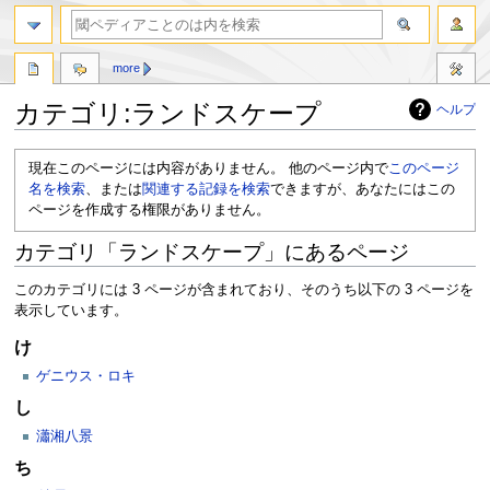
more
カテゴリ:ランドスケープ
ヘルプ
ナ
検
現在このページには内容がありません。 他のページ内で
このページ
ビ
索
名を検索
、または
関連する記録を検索
できますが、あなたにはこの
ゲ
に
ページを作成する権限がありません。
ー
移
シ
動
カテゴリ「ランドスケープ」にあるページ
ョ
ン
このカテゴリには 3 ページが含まれており、そのうち以下の 3 ページを
に
表示しています。
移
動
け
ゲニウス・ロキ
し
瀟湘八景
ち