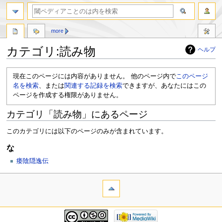
more
カテゴリ:読み物
ヘルプ
ナ
検
現在このページには内容がありません。 他のページ内で
このページ
ビ
索
名を検索
、または
関連する記録を検索
できますが、あなたにはこの
ゲ
に
ページを作成する権限がありません。
ー
移
シ
動
カテゴリ「読み物」にあるページ
ョ
ン
このカテゴリには以下のページのみが含まれています。
に
移
な
動
痿陰隠逸伝