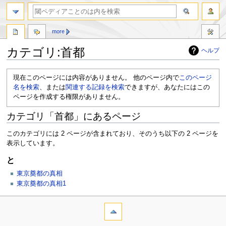
more
カテゴリ:首都
ヘルプ
ナ
検
現在このページには内容がありません。 他のページ内で
このページ
ビ
索
名を検索
、または
関連する記録を検索
できますが、あなたにはこの
ゲ
に
ページを作成する権限がありません。
ー
移
シ
動
カテゴリ「首都」にあるページ
ョ
ン
このカテゴリには 2 ページが含まれており、そのうち以下の 2 ページを
に
表示しています。
移
動
と
東京奠都の真相
東京奠都の真相1