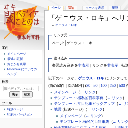
ページ
議論
ソースを表示
履歴
「ゲニウス・ロキ」へリ
←
ゲニウス・ロキ
ナ
検
リンク元
ビ
索
ページ:
ゲ
に
案内
ー
移
メインページ
シ
動
絞り込み
最近の更新
ョ
おまかせ表示
参照読み込みを
非表示
| リンクを
非表示
| 転
ン
MediaWikiについての
に
ヘルプ
移
以下のページが、
ゲニウス・ロキ
にリンクして
動
検索
(前の50件 | 次の50件) (
20
|
50
|
100
|
250
|
500
件
メインページ
‎
(
← リンク
)
テンプレート:極私的百科事典
‎
(
← リンク
)
ツール
テンプレート:注目記事ピックアップ
‎
(
← リ
特別ページ
地霊
(転送ページ) ‎
(
← リンク
)
印刷用バージョン
メインページ
‎
(
← リンク
)
テンプレート:極私的百科事典
‎
(
← リン
松永英明のゲニウス・ロキ探索――「場所