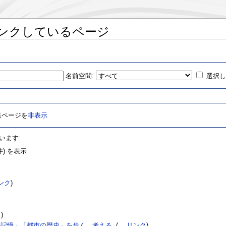
ンクしているページ
名前空間:
選択
送ページを
非表示
います:
) を表示
ンク
)
ク
)
の記憶」「都市の歴史」を歩く、考える
‎
(
← リンク
)