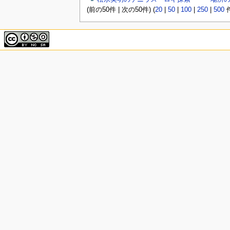
(前の50件 | 次の50件) (
20
|
50
|
100
|
250
|
500
件