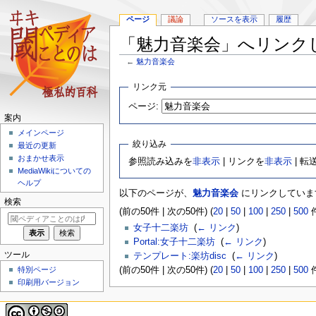
ページ
議論
ソースを表示
履歴
「魅力音楽会」へリンク
←
魅力音楽会
ナ
検
リンク元
ビ
索
ページ:
ゲ
に
案内
ー
移
メインページ
シ
動
絞り込み
最近の更新
ョ
おまかせ表示
参照読み込みを
非表示
| リンクを
非表示
| 転
ン
MediaWikiについての
に
ヘルプ
移
以下のページが、
魅力音楽会
にリンクしていま
動
検索
(前の50件 | 次の50件) (
20
|
50
|
100
|
250
|
500
件
女子十二楽坊
‎
(
← リンク
)
Portal:女子十二楽坊
‎
(
← リンク
)
ツール
テンプレート:楽坊disc
‎
(
← リンク
)
特別ページ
(前の50件 | 次の50件) (
20
|
50
|
100
|
250
|
500
件
印刷用バージョン