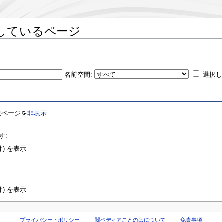
しているページ
名前空間:
選択
送ページを
非表示
す:
) を表示
) を表示
プライバシー・ポリシー
閾ペディアことのはについて
免責事項