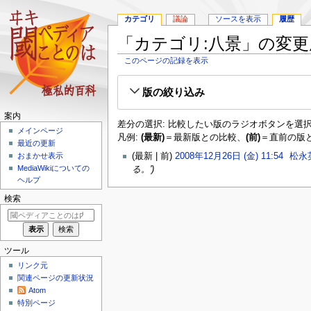
カテゴリ
議論
ソースを表示
履歴
「カテゴリ:八景」の変更
このページの記録を表示
ナ
検
版の絞り込み
ビ
索
ゲ
に
案内
ー
移
差分の選択: 比較したい版のラジオボタンを選択
メインページ
シ
動
凡例:
(最新)
＝最新版との比較、
(前)
＝直前の版
最近の更新
ョ
最新
前
2008年12月26日 (金) 11:54
‎
松永
おまかせ表示
ン
MediaWikiについての
る。'
に
ヘルプ
移
動
検索
ツール
リンク元
関連ページの更新状況
Atom
特別ページ