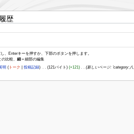
履歴
し、Enterキーを押すか、下部のボタンを押します。
との比較、
細
＝細部の編集
英明
トーク
投稿記録
‎
121バイト
+121
‎
新しいページ: 'categor