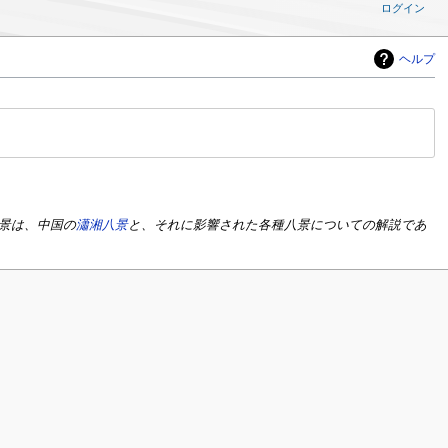
ログイン
ヘルプ
y:八景は、中国の
瀟湘八景
と、それに影響された各種八景についての解説であ