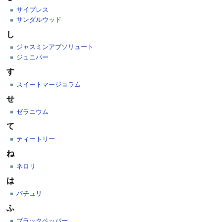
サイプレス
サンダルウッド
し
ジャスミンアブソリュート
ジュニパー
す
スイートマージョラム
せ
ゼラニウム
て
ティートリー
ね
ネロリ
は
パチュリ
ふ
ブラックペッパー