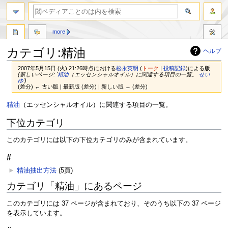
more
カテゴリ:精油
ヘルプ
2007年5月15日 (火) 21:26時点における
松永英明
(
トーク
|
投稿記録
)
による版
(新しいページ: '
精油
（エッセンシャルオイル）に関連する項目の一覧。
せい
ゆ
')
(差分) ← 古い版 | 最新版 (差分) | 新しい版 → (差分)
ナ
検
精油
（エッセンシャルオイル）に関連する項目の一覧。
ビ
索
下位カテゴリ
ゲ
に
ー
移
このカテゴリには以下の下位カテゴリのみが含まれています。
シ
動
ョ
#
ン
►
精油抽出方法
‎
(5頁)
に
移
カテゴリ「精油」にあるページ
動
このカテゴリには 37 ページが含まれており、そのうち以下の 37 ページ
を表示しています。