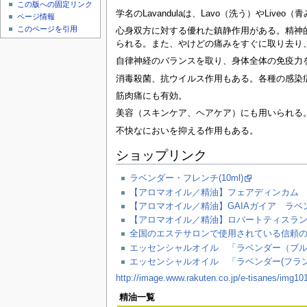
この版への固定リンク
学名のLavandulaは、Lavo（洗う）やLiv
ページ情報
このページを引用
心身双方に対する優れた鎮静作用がある。精神
られる。また、やけどの痛みをすぐに取り去り
自律神経のバランスを取り、身体全体の免疫力
消毒殺菌、抗ウイルス作用もある。各種の感染
筋肉痛にも有効。
美容（スキンケア、ヘアケア）にも用いられる
不快なにおいを抑える作用もある。
ショップリンク
ラベンダー・フレンチ(10ml)
【アロマオイル／精油】フェアディンカム 
【アロマオイル／精油】GAIAガイア ラベン
【アロマオイル／精油】ロバートティスラン
全国のエステサロンで使用されている信頼の
エッセンシャルオイル 「ラベンダー（ブルガ
エッセンシャルオイル 「ラベンダー(フラン
http://image.www.rakuten.co.jp/e-tisanes/img10
精油一覧