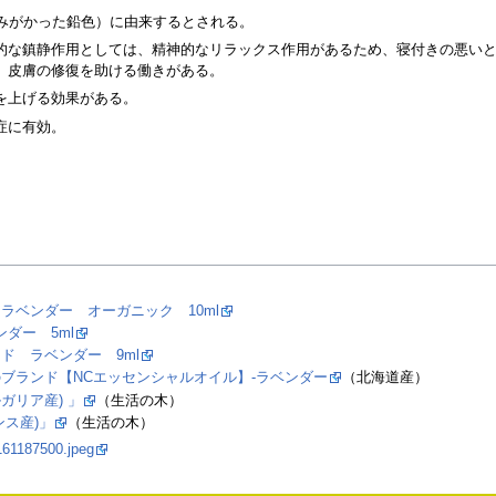
eo（青みがかった鉛色）に由来するとされる。
的な鎮静作用としては、精神的なリラックス作用があるため、寝付きの悪い
、皮膚の修復を助ける働きがある。
を上げる効果がある。
症に有効。
。
ラベンダー オーガニック 10ml
ダー 5ml
ド ラベンダー 9ml
ブランド【NCエッセンシャルオイル】-ラベンダー
（北海道産）
リア産) 」
（生活の木）
ス産)」
（生活の木）
161187500.jpeg