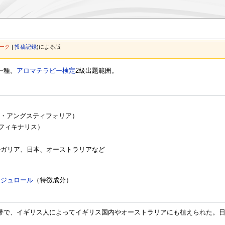
ーク
|
投稿記録
)
による版
一種。
アロマテラピー検定
2級出題範囲。
ワンドゥラ・アングスティフォリア）
ラ・オフィキナリス）
ルガリア、日本、オーストラリアなど
ンジュロール
（特徴成分）
帯で、イギリス人によってイギリス国内やオーストラリアにも植えられた。