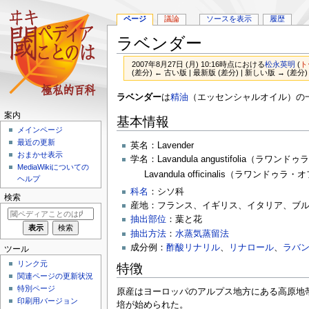
ページ
議論
ソースを表示
履歴
ラベンダー
2007年8月27日 (月) 10:16時点における
松永英明
(
ト
(差分) ← 古い版 | 最新版 (差分) | 新しい版 → (差分)
ナ
検
ラベンダー
は
精油
（エッセンシャルオイル）の
ビ
索
案内
基本情報
ゲ
に
メインページ
ー
移
最近の更新
英名：Lavender
シ
動
おまかせ表示
学名：Lavandula angustifolia（ラ
ョ
MediaWikiについての
Lavandula officinalis（ラワンドゥ
ン
ヘルプ
に
科名
：シソ科
検索
移
産地：フランス、イギリス、イタリア、ブ
動
抽出部位
：葉と花
抽出方法
：
水蒸気蒸留法
成分例：
酢酸リナリル
、
リナロール
、
ラバ
ツール
リンク元
特徴
関連ページの更新状況
特別ページ
原産はヨーロッパのアルプス地方にある高原地
印刷用バージョン
培が始められた。