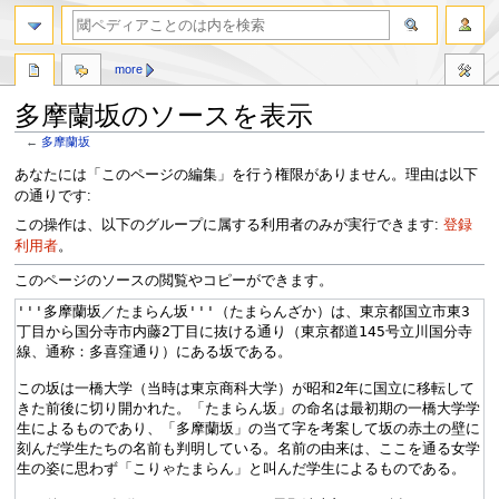
more
多摩蘭坂のソースを表示
←
多摩蘭坂
ナ
検
あなたには「このページの編集」を行う権限がありません。理由は以下
ビ
索
の通りです:
ゲ
に
この操作は、以下のグループに属する利用者のみが実行できます:
登録
ー
移
利用者
。
シ
動
ョ
このページのソースの閲覧やコピーができます。
ン
に
移
動