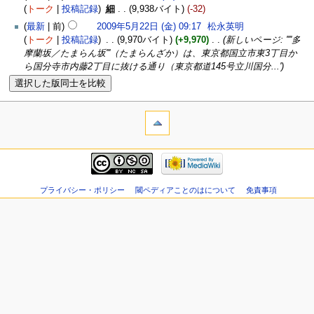
トーク
投稿記録
‎
細
9,938バイト
-32
最新
前
2009年5月22日 (金) 09:17
‎
松永英明
トーク
投稿記録
‎
9,970バイト
+9,970
‎
新しいページ: ''''多
摩蘭坂／たまらん坂'''（たまらんざか）は、東京都国立市東3丁目か
ら国分寺市内藤2丁目に抜ける通り（東京都道145号立川国分...'
プライバシー・ポリシー
閾ペディアことのはについて
免責事項