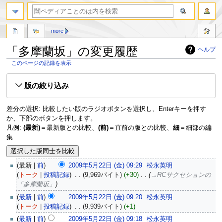
more
「多摩蘭坂」の変更履歴
ヘルプ
このページの記録を表示
ナ
検
版の絞り込み
ビ
索
ゲ
に
ー
移
差分の選択: 比較したい版のラジオボタンを選択し、Enterキーを押す
シ
動
か、下部のボタンを押します。
ョ
凡例:
(最新)
＝最新版との比較、
(前)
＝直前の版との比較、
細
＝細部の編
ン
集
に
移
動
最新
前
2009年5月22日 (金) 09:29
‎
松永英明
トーク
投稿記録
‎
9,969バイト
+30
‎
→‎RCサクセションの
「多摩蘭坂」
最新
前
2009年5月22日 (金) 09:20
‎
松永英明
トーク
投稿記録
‎
9,939バイト
+1
最新
前
2009年5月22日 (金) 09:18
‎
松永英明