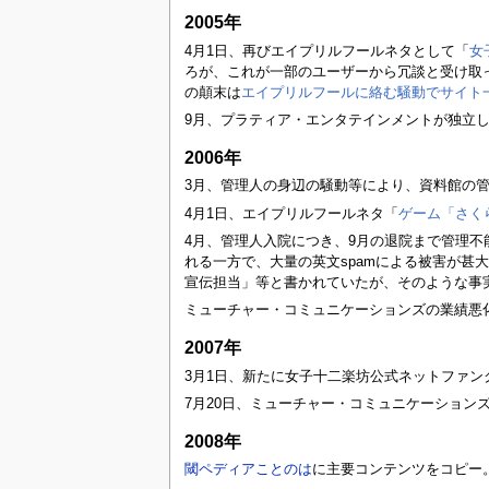
2005年
4月1日、再びエイプリルフールネタとして「
女
ろが、これが一部のユーザーから冗談と受け取
の顛末は
エイプリルフールに絡む騒動でサイト
9月、プラティア・エンタテインメントが独立
2006年
3月、管理人の身辺の騒動等により、資料館の
4月1日、エイプリルフールネタ「
ゲーム「さく
4月、管理人入院につき、9月の退院まで管理
れる一方で、大量の英文spamによる被害が
宣伝担当」等と書かれていたが、そのような事
ミューチャー・コミュニケーションズの業績悪化
2007年
3月1日、新たに女子十二楽坊公式ネットファン
7月20日、ミューチャー・コミュニケーション
2008年
閾ペディアことのは
に主要コンテンツをコピー