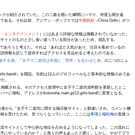
ンクが紹介されていた。この二曲を聴いた瞬間にハマり、何度も聞き返
ろである。それ以前、アジアン・ポップスでは
中国娃娃
（China Dolls）がツ
ア・エンタテインメント
）にはあまり詳細な情報は掲載されていなかった。
式サイトのものと少し食い違っている部分があったため、混乱する。
は適切であろうと考えた。それは「あれほど人気があり、注目を集めているの
国語情報を訳して提供すればアクセスを見込めると考えたのである。
敵する
」「
女子十二楽坊は米国に「照準」を合わせた
」の二つのニュ
girls-band/）を開設。当初は12人のプロフィールなど基本的な情報のみであ
いた。
apanに掲載される。そのアクセス急増中に女子十二楽坊資料館を更新したとこ
スがkotonoha.main.jp/12-girls-band/に変更となる。
、閲覧者から「女子十二楽坊に関する掲示板サイト」と勘違いされ、コメント欄
投稿を受けたため、見づらくなっていった。ここには
蒋瑾
と
楊松梅
が直接コ
交流サイトとして中心的な地位を占めるようになってしまった。この流れに
勝手にやっているのか？」と怒りの声もあったと聞く。しかし、やがてプラ