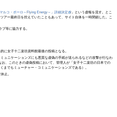
ポーロ～Flying Energy～」詳細決定
」という虚報を流す。とこ
国ツアー最終日を控えていたこともあって、サイト自体を一時閉鎖した。こ
ラブ等に協力する。
果的に女子十二楽坊資料館最後の投稿となる。
コミュニケーションズにも悪質な虚偽の手紙が送られるなどの攻撃が行なわ
。なお、このときの虚偽投稿において、管理人が「女子十二楽坊の日本での
あくまでもミューチャー・コミュニケーションズである）。
営休止。