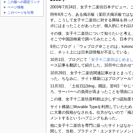
この版への固定リンク
2003年7月24日、女子十二楽坊日本デビュー
ページ情報
このページを引用
同年8月ごろ、ある掲示板（某巨大掲示板では
す。こうして女子十二楽坊に対する興味を持っ
ボにはまったことがあったが、個人的にそれ以
その後、女子十二楽坊について知りたいと考え
そこで中国語検索で調べてみたところ、日本デ
9月にブログ（「ウェブログ＠ことのは」koto
に、ネット上には日本語情報が不足している」
10月1日、ブログにて「
女子十二楽坊はじめま
ース記事を翻訳して紹介した。10月中に合わせ
10月29日、女子十二楽坊関連記事がまとまってきたの
った。ちなみに、サイト構築にはブログツールであ
11月3日、「土佐日記blog」開設。翌4日「や
ろ、サーバーへの負荷が高まったことを理由にレンタルサ
この後、女子十二楽坊資料館は少しずつ認知度
サイト構築にMovable Typeを利用し
に大量の投稿がなされる。仕方がないので「掲
メントするというハプニングもあった。
他に女子十二楽坊を専門に扱ったサイトはなか
関して、当初、プラティア・エンタテインメン