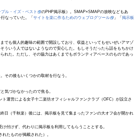
ンプル・イズ・ベスト
のPHP掲示板）。SMAP×SMAPの放映などもあ
を行なっていた。「
サイトを楽に作るためのウェブログツール
」「
掲示板
くまでも個人的趣味の範囲で開設しており、収益といってもせいぜいアマゾ
、そういう人ではないようなので安心した。もしそうだったら話をもちかけ
けられた。ただし、その協力はあくまでもボランティアベースのものであっ
た。その後もいくつかの取材を行なう。
だと気づかなかったので焦る。
ント運営による女子十二楽坊オフィシャルファンクラブ（OFC）が設立さ
最終日（千秋楽）後には、掲示板を見て集まったファンの大オフ会が開かれ
受け付けず、代わりに掲示板を利用してもらうこととする。
されたものが掲載された）。