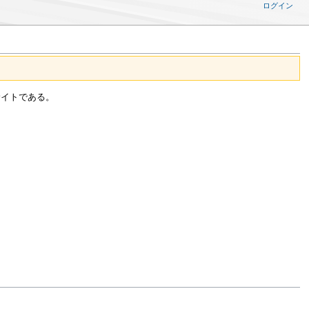
ログイン
サイトである。