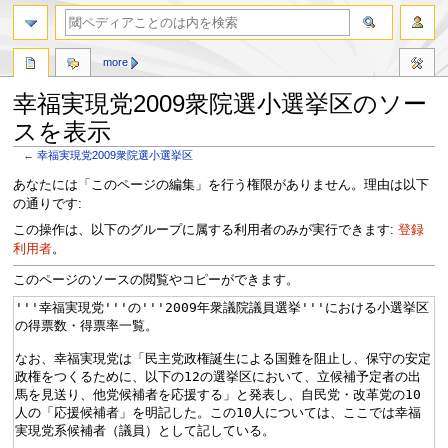
more
幸福実現党2009衆院選小選挙区のソー
スを表示
←
幸福実現党2009衆院選小選挙区
ナ
検
あなたには「このページの編集」を行う権限がありません。理由は以下
ビ
索
の通りです:
ゲ
に
この操作は、以下のグループに属する利用者のみが実行できます:
登録
ー
移
利用者
。
シ
動
ョ
このページのソースの閲覧やコピーができます。
ン
に
移
動