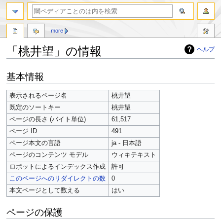
more
「桃井望」の情報
ヘルプ
ナ
検
基本情報
ビ
索
ゲ
に
表示されるページ名
桃井望
ー
移
既定のソートキー
桃井望
シ
動
ョ
ページの長さ (バイト単位)
61,517
ン
ページ ID
491
に
ページ本文の言語
ja - 日本語
移
ページのコンテンツ モデル
ウィキテキスト
動
ロボットによるインデックス作成
許可
このページへのリダイレクトの数
0
本文ページとして数える
はい
ページの保護