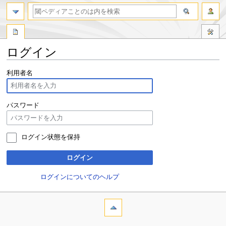
ログイン
ナ
検
利用者名
ビ
索
ゲ
に
ー
移
パスワード
シ
動
ョ
ン
ログイン状態を保持
に
移
ログイン
動
ログインについてのヘルプ