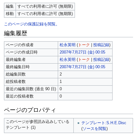
編集
すべての利用者に許可 (無期限)
移動
すべての利用者に許可 (無期限)
このページの保護記録を閲覧。
編集履歴
ページの作成者
松永英明
(
トーク
|
投稿記録
)
ページの作成日時
2007年7月27日 (金) 00:05
最終編集者
松永英明
(
トーク
|
投稿記録
)
最終編集日時
2007年7月27日 (金) 00:05
総編集回数
2
総投稿者数
1
最近の編集回数 (過去 90 日)
0
最近の投稿者数
0
ページのプロパティ
このページが参照読み込みしている
テンプレート:S.H.E.Disc
テンプレート (1)
(
ソースを閲覧
)