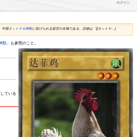
ログイン
は、中国
ネット十大神獣
に挙げられる架空の生物である。詳細は「[[ネット十…)
神獣
」も参照のこと。
探している