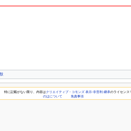
獣
特に記載がない限り、内容は
クリエイティブ・コモンズ 表示-非営利-継承
のライセンス
のはについて
免責事項