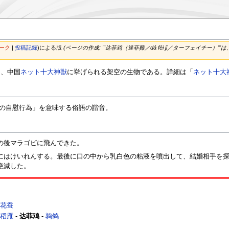
ーク
|
投稿記録
)
による版
(ページの作成: '''达菲鸡（達菲雞／dá fēi jī／ターフェイチー）'''
は、中国
ネット十大神獣
に挙げられる架空の生物である。詳細は「
ネット十大
「男性の自慰行為」を意味する俗語の諧音。
の後マラゴビに飛んできた。
にはけいれんする。最後に口の中から乳白色の粘液を噴出して、結婚相手を
絶滅した。
菊花蚕
吟稻雁
-
达菲鸡
-
鹑鸽