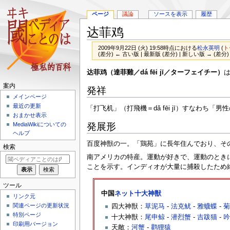
ページ
議論
ソースを表示
履歴
达菲鸡
2009年9月22日 (火) 19:58時点における
松永英明
(
ト
(差分) ← 古い版 | 最新版 (差分) | 新しい版 → (差分)
ナ
検
达菲鸡（達菲雞／dá fēi jī／ターフェイチー）
ビ
索
案内
発祥
ゲ
に
メインページ
ー
移
最近の更新
「打飞机」（打飛機＝dǎ fēi jī）すなわち
シ
動
おまかせ表示
ョ
発展形
MediaWikiについての
ン
ヘルプ
に
百度神獣の一。「鶏苑」に長年住んでおり、そ
検索
移
南アメリカの特産。運動が好きで、運動のとき
動
ことを示す。インディオが大量に捕殺したため
ツール
中国
ネット十大神獣
リンク元
関連ページの更新状況
四大神獣：
草泥马
-
法克鱿
-
雅蠛蝶
-
特別ページ
十大神獣：
尾申鲸
-
潜烈蟹
-
吉跋猫
-
印刷用バージョン
天敵：
河蟹
-
鹳狸猿